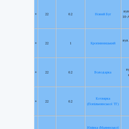
вул
+
22
0.2
Новий Буг
10-
вул
+
22
1
Кропивницький
в
+
22
0.2
Володарка
Котлярка
+
22
0.2
(Попільнянської ТГ)
Юрівка (Малинської