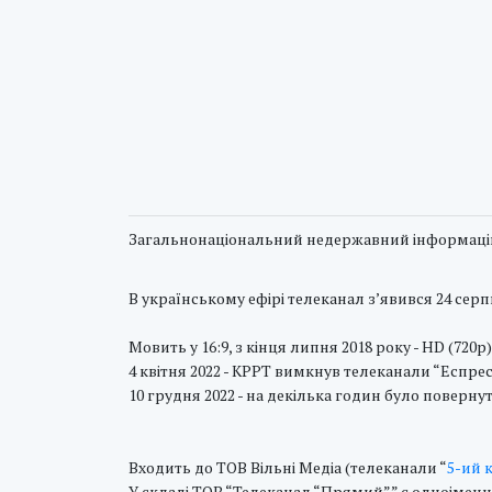
Загальнонацiональний недержавний інформаці
В українському ефірі телеканал з’явився 24 серпн
Мовить у 16:9, з кінця липня 2018 року - HD (720p)
4 квітня 2022 - КРРТ вимкнув телеканали “Еспрес
10 грудня 2022 - на декілька годин було поверну
Входить до ТОВ Вільні Медіа (телеканали “
5-ий 
У складі ТОВ “Телеканал “Прямий”” є одноімен