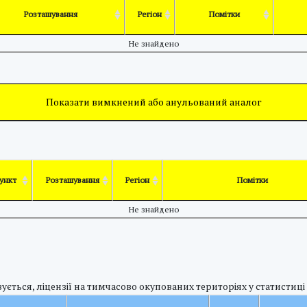
Розташування
Регіон
Помітки
Не знайдено
Показати вимкнений або анульований аналог
пункт
Розташування
Регіон
Помітки
Не знайдено
ується, ліцензії на тимчасово окупованих територіях у статистиці