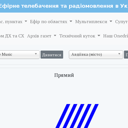
ас. пунктах
Ефір по областях
Мультиплекси
Супут
м ДХ та СХ
Архів газет
Технічний куток
Наш Onedri
 Music
Авдіївка (місто)
Прямий