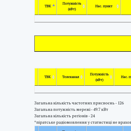
Потужність
ТВК
Нас. пункт
(кВт)
Потужність
ТВК
Телеканал
Нас. 
(кВт)
Загальна кількість частотних присвоєнь - 126
Загальна потужність мережі - 49.7 кВт
Загальна кількість регіонів - 24
*піратське радіомовлення у статистиці не врахов