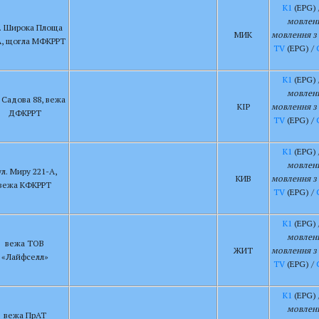
К1
(EPG) 
мовленн
. Широка Площа
МИК
мовлення з 
А, щогла МФКРРТ
TV
(EPG) /
К1
(EPG) 
мовленн
. Садова 88, вежа
КІР
мовлення з 
ДФКРРТ
TV
(EPG) /
К1
(EPG) 
мовленн
ул. Миру 221-А,
КИВ
мовлення з 
вежа КФКРРТ
TV
(EPG) /
К1
(EPG) 
мовленн
вежа ТОВ
ЖИТ
мовлення з 
«Лайфселл»
TV
(EPG) /
К1
(EPG) 
мовленн
вежа ПрАТ