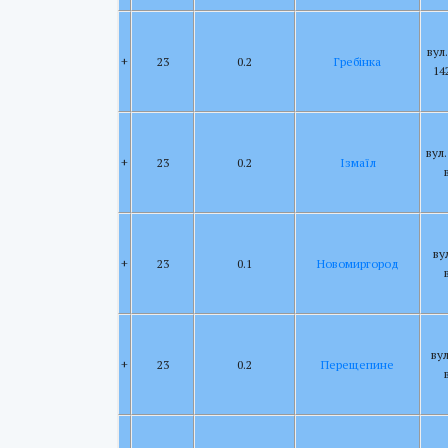
вул
+
23
0.2
Гребінка
14
вул
+
23
0.2
Ізмаїл
ву
+
23
0.1
Новомиргород
вул
+
23
0.2
Перещепине