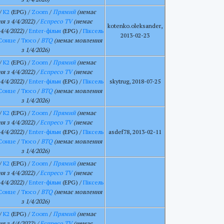
/
К2
(EPG) /
Zoom
/
Прямий
(немає
я з 4/4/2022) /
Еспресо TV
(немає
kotenko.oleksander,
4/4/2022)
/
Enter-фільм
(EPG) /
Піксель
2013-02-23
Сонце
/
Тюсо
/
BTQ
(немає мовлення
з 1/4/2026)
/
К2
(EPG) /
Zoom
/
Прямий
(немає
я з 4/4/2022) /
Еспресо TV
(немає
4/4/2022)
/
Enter-фільм
(EPG) /
Піксель
skytrug, 2018-07-25
Сонце
/
Тюсо
/
BTQ
(немає мовлення
з 1/4/2026)
/
К2
(EPG) /
Zoom
/
Прямий
(немає
я з 4/4/2022) /
Еспресо TV
(немає
4/4/2022)
/
Enter-фільм
(EPG) /
Піксель
asdef78, 2013-02-11
Сонце
/
Тюсо
/
BTQ
(немає мовлення
з 1/4/2026)
/
К2
(EPG) /
Zoom
/
Прямий
(немає
я з 4/4/2022) /
Еспресо TV
(немає
4/4/2022)
/
Enter-фільм
(EPG) /
Піксель
Сонце
/
Тюсо
/
BTQ
(немає мовлення
з 1/4/2026)
/
К2
(EPG) /
Zoom
/
Прямий
(немає
я з 4/4/2022) /
Еспресо TV
(немає