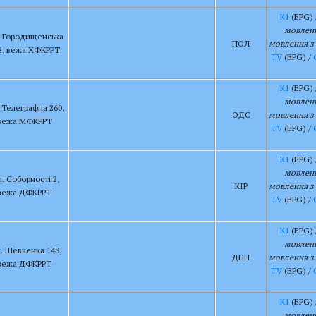
К1
(EPG) 
мовленн
. Городищенська
ПОЛ
мовлення з 
2, вежа ХФКРРТ
TV
(EPG) /
К1
(EPG) 
мовленн
. Телеграфна 260,
ОДС
мовлення з 
вежа МФКРРТ
TV
(EPG) /
К1
(EPG) 
мовленн
л. Соборності 2,
КІР
мовлення з 
вежа ДФКРРТ
TV
(EPG) /
К1
(EPG) 
мовленн
. Шевченка 143,
ДНП
мовлення з 
вежа ДФКРРТ
TV
(EPG) /
К1
(EPG) 
мовленн