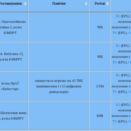
Розташування
Помітки
Регіон
К1
(EPG) 
л. Пантелеймона
мовленн
Куліша 2, вежа
ЧРК
мовлення з 
КФКРРТ
TV
(EPG) /
К1
(EPG) 
мовленн
ул. Київська 15,
ЧРК
мовлення з 
щогла КФКРРТ
TV
(EPG) /
К1
(EPG) 
планується переніс на 43 ТВК
мовленн
вежа ПрАТ
(вивільнення І і ІІ цифрових
СУМ
мовлення з 
«Київстар»
дивідендів)
TV
(EPG) /
К1
(EPG) 
мовленн
. Шевченків шлях
КИВ
мовлення з 
7, вежа КФКРРТ
TV
(EPG) /