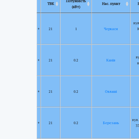
Потужність
ТВК
Нас. пункт
(кВт)
ву
+
21
1
Черкаси
в
+
21
0.2
Канів
+
21
0.2
Овлаші
вул
+
21
0.2
Березань
3