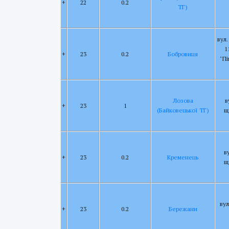
+
22
0.2
ТГ)
вул.
1
+
23
0.2
Бобровиця
"П
Лозова
в
+
23
1
(Байковецької ТГ)
щ
в
+
23
0.2
Кременець
щ
вул
+
23
0.2
Бережани