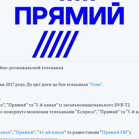
йно-розважальний телеканал.
я 2017 року. До цієї дати це був телеканал "
Тоніс
".
.
о”, “Прямий” та “5-й канал” із загальнонаціонального DVB-T2.
то повернуто мовлення телеканалів “Еспресо”, “Прямий” та “5-й к
канал
”, “
Прямий
”, “
41-ий канал
” та радіостанція “
Прямий FM
”).
на
радіостанція
та
телеканал
.