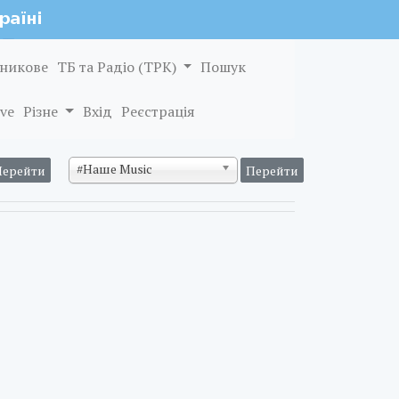
никове
ТБ та Радіо (ТРК)
Пошук
ve
Різне
Вхід
Реєстрація
#Наше Music