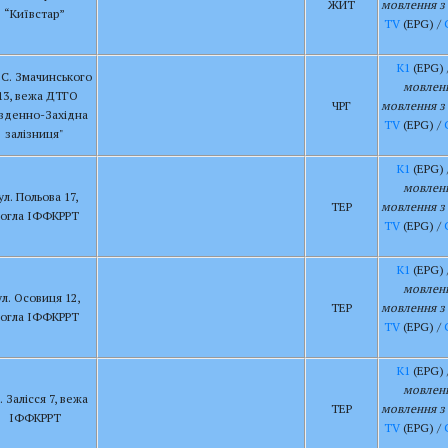
ЖИТ
мовлення з 
“Київстар”
TV
(EPG) /
К1
(EPG) 
 С. Змачинського
мовленн
13, вежа ДТГО
ЧРГ
мовлення з 
івденно-Західна
TV
(EPG) /
залізниця"
К1
(EPG) 
мовленн
ул. Польова 17,
ТЕР
мовлення з 
огла ІФФКРРТ
TV
(EPG) /
К1
(EPG) 
мовленн
ул. Осовиця 12,
ТЕР
мовлення з 
огла ІФФКРРТ
TV
(EPG) /
К1
(EPG) 
мовленн
. Залісся 7, вежа
ТЕР
мовлення з 
ІФФКРРТ
TV
(EPG) /