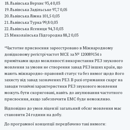
18. Львівська Верхнє 93,4 0,03
19. Львівська Задільське 97,7 0,05
20. Львівська Лімна 101,5 0,03
21. Львівська Турка 99,8 0,03
22. Львівська Ясениця 94,3 0,03
23. Миколаївська Підгородна 88,2 0,03
*Частотне присвоєння зареєстровано в Міжнародному
довідковому регістрі частот МСЕ за № 120089134 з
примітками щодо можливості використання РЕЗ звукового
мовлення за умови не створення завад РЕЗ інших країн, що
мають міжнародно-правовий статус та без вимог щодо його
захисту від завад зазначених РЕЗ. В разі отримання скарг на
завади технічні характеристики РЕЗ звукового мовлення
можуть бути скориговані, навіть до анулювання частотного
присвоєння, якщо забезпечити ЕМС буде неможливо.
Відповідно до умов ліцензії загальний обсяг мовлення має
становити 24 години на добу.
До програмної концепції передбачено такі вимоги: