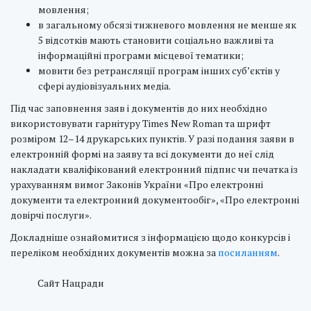
мовлення;
в загальному обсязі тижневого мовлення не менше як
5 відсотків мають становити соціально важливі та
інформаційні програми місцевої тематики;
мовити без ретрансляції програм інших суб’єктів у
сфері аудіовізуальних медіа.
Під час заповнення заяв і документів до них необхідно
використовувати гарнітуру Times New Roman та шрифт
розміром 12–14 друкарських пунктів. У разі подання заяви в
електронній формі на заяву та всі документи до неї слід
накладати кваліфікований електронний підпис чи печатка із
урахуванням вимог Законів України «Про електронні
документи та електронний документообіг», «Про електронні
довірчі послуги».
Докладніше ознайомитися з інформацією щодо конкурсів і
переліком необхідних документів можна за
посиланням
.
Сайт Нацради