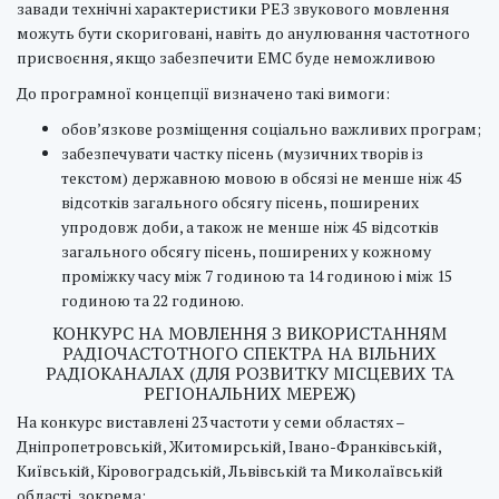
завади технічні характеристики РЕЗ звукового мовлення
можуть бути скориговані, навіть до анулювання частотного
присвоєння, якщо забезпечити ЕМС буде неможливою
До програмної концепції визначено такі вимоги:
обов’язкове розміщення соціально важливих програм;
забезпечувати частку пісень (музичних творів із
текстом) державною мовою в обсязі не менше ніж 45
відсотків загального обсягу пісень, поширених
упродовж доби, а також не менше ніж 45 відсотків
загального обсягу пісень, поширених у кожному
проміжку часу між 7 годиною та 14 годиною і між 15
годиною та 22 годиною.
КОНКУРС НА МОВЛЕННЯ З ВИКОРИСТАННЯМ
РАДІОЧАСТОТНОГО СПЕКТРА НА ВІЛЬНИХ
РАДІОКАНАЛАХ (ДЛЯ РОЗВИТКУ МІСЦЕВИХ ТА
РЕГІОНАЛЬНИХ МЕРЕЖ)
На конкурс виставлені 23 частоти у семи областях –
Дніпропетровській, Житомирській, Івано-Франківській,
Київській, Кіровоградській, Львівській та Миколаївській
області, зокрема: