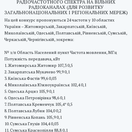
РАДІОЧАСТОТНОГО СПЕКТРА НА ВІЛЬНИХ
РАДІОКАНАЛАХ (ДЛЯ РОЗВИТКУ
ЗАГАЛЬНОНАЦІОНАЛЬНИХ І РЕГІОНАЛЬНИХ МЕРЕЖ)
На цей конкурс пропонуються 24 частоти у 10 областях
України – Житомирській, Закарпатській, Київській,
Миколаївській, Одеській, Полтавській, Рівненській, Сумській,
Черкаській, Чернігівській, зокрема:
№ з/п Область Населений пункт Частота мовлення, МГц
Потужність передавача, кВт
1. Житомирська Житомир 107,3 0,5
2. Закарпатська Мукачево 99,9 0,1
3. Київська Фастів 99,6 0,03
4. Миколаївська Южноукраїнськ 102,4 0,1
5. Одеська Арциз 105,9 0,1
6. Одеська Петровірівка 98,6 0,1
7. Полтавська Кременчук 105,4* 0,5
8. Полтавська Лубни 104,0 0,2
9. Рівненська Копань 105,9 0,1
10. Сумська Глухів 104,4 0,03
11. Сумська Краснопілля 88,8 0,1