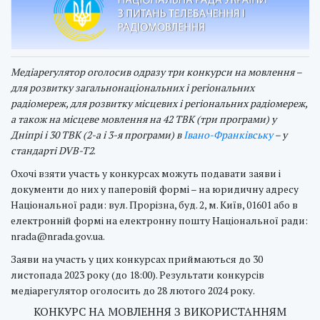
Медіарегулятор оголосив одразу три конкурси на мовлення –
для розвитку загальнонаціональних і регіональних
радіомереж, для розвитку місцевих і регіональних радіомереж,
а також на місцеве мовлення на 42 ТВК (три програми) у
Дніпрі і 30 ТВК (2-а і 3-я програми) в
Івано-Франківську
– у
стандарті DVB-T2
.
Охочі взяти участь у конкурсах можуть подавати заяви і
документи до них у паперовій формі – на юридичну адресу
Національної ради: вул. Прорізна, буд. 2, м. Київ, 01601 або в
електронній формі на електронну пошту Національної ради:
nrada@nrada.gov.ua.
Заяви на участь у цих конкурсах приймаються до 30
листопада 2023 року (до 18:00). Результати конкурсів
медіарегулятор оголосить до 28 лютого 2024 року.
КОНКУРС НА МОВЛЕННЯ З ВИКОРИСТАННЯМ