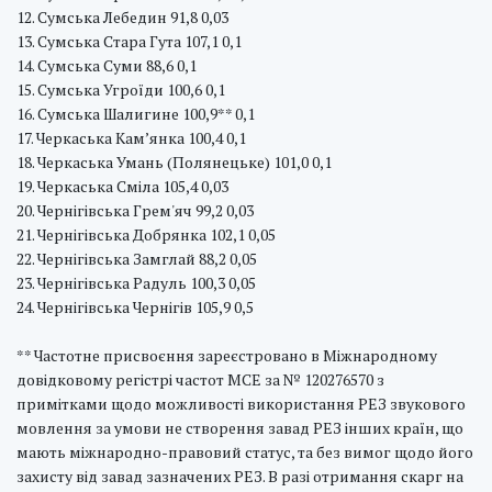
12. Сумська Лебедин 91,8 0,03
13. Сумська Стара Гута 107,1 0,1
14. Сумська Суми 88,6 0,1
15. Сумська Угроїди 100,6 0,1
16. Сумська Шалигине 100,9** 0,1
17. Черкаська Кам’янка 100,4 0,1
18. Черкаська Умань (Полянецьке) 101,0 0,1
19. Черкаська Сміла 105,4 0,03
20. Чернігівська Грем'яч 99,2 0,03
21. Чернігівська Добрянка 102,1 0,05
22. Чернігівська Замглай 88,2 0,05
23. Чернігівська Радуль 100,3 0,05
24. Чернігівська Чернігів 105,9 0,5
** Частотне присвоєння зареєстровано в Міжнародному
довідковому регістрі частот МСЕ за № 120276570 з
примітками щодо можливості використання РЕЗ звукового
мовлення за умови не створення завад РЕЗ інших країн, що
мають міжнародно-правовий статус, та без вимог щодо його
захисту від завад зазначених РЕЗ. В разі отримання скарг на