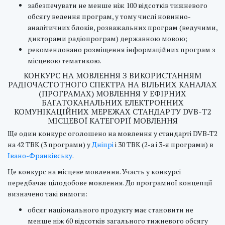
забезпечувати не менше ніж 100 відсотків тижневого
обсягу ведення програм, у тому числі новинно-
аналітичних блоків, розважальних програм (ведучими,
дикторами радіопрограм) державною мовою;
рекомендовано розміщення інформаційних програм з
місцевою тематикою.
КОНКУРС НА МОВЛЕННЯ З ВИКОРИСТАННЯМ
РАДІОЧАСТОТНОГО СПЕКТРА НА ВІЛЬНИХ КАНАЛАХ
(ПРОГРАМАХ) МОВЛЕННЯ У ЕФІРНИХ
БАГАТОКАНАЛЬНИХ ЕЛЕКТРОННИХ
КОМУНІКАЦІЙНИХ МЕРЕЖАХ СТАНДАРТУ DVB-T2
МІСЦЕВОЇ КАТЕГОРІЇ МОВЛЕННЯ
Ще один конкурс оголошено на мовлення у стандарті DVB-T2
на 42 ТВК (3 програми) у
Дніпрі
і 30 ТВК (2-а і 3-я програми) в
Івано-Франківську
.
Це конкурс на місцеве мовлення. Участь у конкурсі
передбачає цілодобове мовлення. До програмної концепції
визначено такі вимоги:
обсяг національного продукту має становити не
менше ніж 60 відсотків загального тижневого обсягу