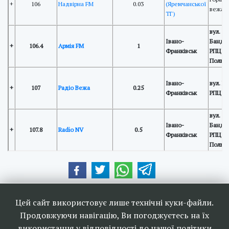
+
106
Надвірна FM
0.03
(Яремчанської
вежа 
ТГ)
вул. С
Івано-
Бандер
+
106.4
Армія FM
1
Франківськ
РПЦ "З
Полюс
Івано-
вул. Га
+
107
Радіо Вежа
0.25
Франківськ
РПЦ "
вул. С
Івано-
Бандер
+
107.8
Radio NV
0.5
Франківськ
РПЦ "З
Полюс
Наші друзі та партнери:
Цей сайт використовує лише технічні куки-файли.
Продовжуючи навігацію, Ви погоджуєтесь на їх
використання у відповідності до нашої політики