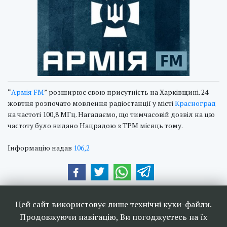
“
Армія FM
” розширює свою присутність на Харківщині. 24
жовтня розпочато мовлення радіостанції у місті
Красноград
на частоті 100,8 МГц. Нагадаємо, що тимчасовій дозвіл на цю
частоту було видано Нацрадою з ТРМ місяць тому.
Інформацію надав
106,2
Наші друзі та партнери:
Цей сайт використовує лише технічні куки-файли.
Продовжуючи навігацію, Ви погоджуєтесь на їх