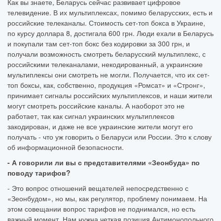
Как вы знаете, Беларусь сейчас развивает цифровое
телевидение. В их мультиплексах, помимо беларусских, есть и
российские телеканалы. Стоимость сет-топ бокса в Украине,
по курсу доллара 8, достигала 600 грн. Люди ехали в Беларусь
и покупали там сет-топ бокс без кодировки за 300 грн, и
получали возможность смотреть беларусский мультиплекс, с
российскими телеканалами, некодированный, а украинские
мультиплексы они смотреть не могли. Получается, что их сет-
топ боксы, как, собственно, продукция «Ромсат» и «Стронг»,
принимает сигналы российских мультиплексов, и наши жители
могут смотреть российские каналы. А наоборот это не
работает, так как сигнал украинских мультиплексов
закодирован, и даже не все украинские жители могут его
получать - что уж говорить о Беларуси или России. Это к слову
об информационной безопасности.
- А говорили ли вы с представителями «Зеонбуда» по
поводу тарифов?
- Это вопрос отношений вещателей непосредственно с
«Зеонбудом», но мы, как регулятор, проблему понимаем. На
этом совещании вопрос тарифов не поднимался, но есть
важный момент. Нам нужна четкая позиция Антимонопольного