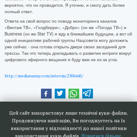
вероятно, что он проводится. Я уточню, и смогу дать более
полный ответ.
Ответа на свой вопрос по поводу мониторинга каналов
«Винтаж ТВ», «Голдберри», «Добро» (он же «Погода ТВ») и
Business (он же Star TV) я жду в ближайшем будущем, а вот об
одной инициативе рабочей группы Нацсовета могу доложить
уже сейчас - она готова открыть двери своих заседаний для
прессы. Так что теперь докладывать о развитии интриги вокруг
цифрового эфирного вещания я буду вам не из-за угла.
http://mediananny.com/intervju/2306445/
Наші друзі та партнери:
Цей сайт використовує лише технічні куки-файли.
Продовжуючи навігацію, Ви погоджуєтесь на їх
використання у відповідності до нашої політики
використання куки-файлів.
Дізнатися більше.