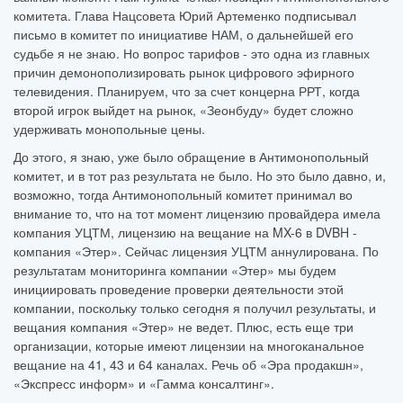
комитета. Глава Нацсовета Юрий Артеменко подписывал
письмо в комитет по инициативе НАМ, о дальнейшей его
судьбе я не знаю. Но вопрос тарифов - это одна из главных
причин демонополизировать рынок цифрового эфирного
телевидения. Планируем, что за счет концерна РРТ, когда
второй игрок выйдет на рынок, «Зеонбуду» будет сложно
удерживать монопольные цены.
До этого, я знаю, уже было обращение в Антимонопольный
комитет, и в тот раз результата не было. Но это было давно, и,
возможно, тогда Антимонопольный комитет принимал во
внимание то, что на тот момент лицензию провайдера имела
компания УЦТМ, лицензию на вещание на MX-6 в DVBH -
компания «Этер». Сейчас лицензия УЦТМ аннулирована. По
результатам мониторинга компании «Этер» мы будем
инициировать проведение проверки деятельности этой
компании, поскольку только сегодня я получил результаты, и
вещания компания «Этер» не ведет. Плюс, есть еще три
организации, которые имеют лицензии на многоканальное
вещание на 41, 43 и 64 каналах. Речь об «Эра продакшн»,
«Экспресс информ» и «Гамма консалтинг».