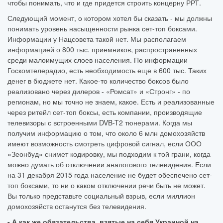
чтобы понимать, что и где придется строить концерну РРТ.
Следующий момент, о котором хотел бы сказать - мы должны
понимать уровень насыщенности рынка сет-топ боксами.
Информации у Нацсовета такой нет. Мы располагаем
информацией о 800 тыс. приемников, распространенных
среди малоимущих слоев населения. По информации
Госкомтелерадио, есть необходимость еще в 600 тыс. Таких
денег в бюджете нет. Какое-то количество боксов было
реализовано через дилеров - «Ромсат» и «Стронг» - по
регионам, но мы точно не знаем, какое. Есть и реализованные
через ритейл сет-топ боксы, есть компании, производящие
телевизоры с встроенными DVB-T2 тюнерами. Когда мы
получим информацию о том, что около 6 млн домохозяйств
имеют возможность смотреть цифровой сигнал, если ООО
«Зеонбуд» снимет кодировку, мы подходим к той грани, когда
можно думать об отключении аналогового телевидения. Если
на 31 декабря 2015 года население не будет обеспечено сет-
топ боксами, то ни о каком отключении речи быть не может.
Вы только представьте социальный взрыв, если миллион
домохозяйств останутся без телевидения.
- А как же обязательства, взятые на себя Украиной на