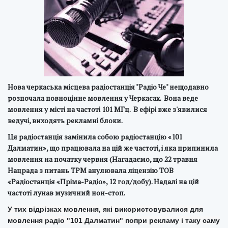
Нова черкаська місцева радіостанція "Радіо Че" нещодавно
розпочала повноцінне мовлення у Черкасах. Вона веде
мовлення у місті на частоті 101 МГц. В ефірі вже з'явилися
ведучі, виходять рекламні блоки.
Ця радіостанція замінила собою
радіостанцію «101
Далматин», що працювала на цій же частоті, і яка припинила
мовлення на початку червня (Нагадаємо, що 22
травня
Нацрада з питань ТРМ анулювала ліцензію ТОВ
«Радіостанція «Пріма-Радіо», 12 год/добу). Надалі на цій
частоті лунав музичний нон-стоп.
У тих відрізках мовлення, які використовувалися для
мовлення радіо "101 Далматин" попри рекламу і таку саму