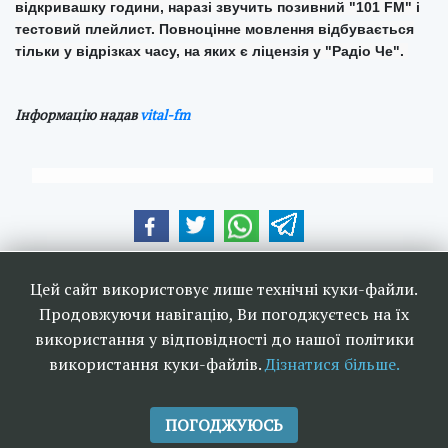
відкривашку години, наразі звучить позивний "101 FM" і
тестовий плейлист.
Повноцінне мовлення відбувається
тільки у відрізках часу, на яких є ліцензія у "Радіо Че".
Інформацію надав
vital-fm
Наші друзі та партнери:
Цей сайт використовує лише технічні куки-файли.
Продовжуючи навігацію, Ви погоджуєтесь на їх
використання у відповідності до нашої політики
використання куки-файлів.
Дізнатися більше.
<<
Ефірне телебачення та
>>
радіомовлення в Україні 2006-
ПОГОДЖУЮСЬ