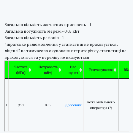
Загальна кількість частотних присвоєнь - 1
Загальна потужність мережі - 0.05 кВт
Загальна кількість регіонів - 1
*піратське радіомовлення у статистиці не враховується,
ліцензії на тимчасово окупованих територіях у статистиці не
враховуються та у переліку не вказуються
Частота
Потужність
Нас.
Розташування
RDS
(МГц)
(кВт)
пункт
вежа мобільного
+
95.7
0.05
Дроговиж
оператора (?)