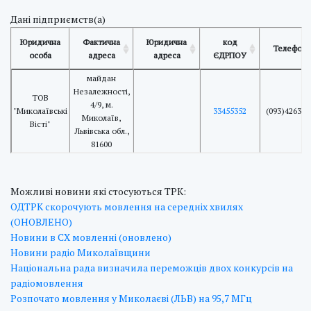
Дані підприємств(а)
Юридична
Фактична
Юридична
код
Телефон
особа
адреса
адреса
ЄДРПОУ
майдан
Незалежності,
ТОВ
4/9, м.
"Миколаївські
33455352
(093)426304
Миколаїв,
Вісті"
Львівська обл.,
81600
Можливі новини які стосуються ТРК:
ОДТРК скорочують мовлення на середніх хвилях
(ОНОВЛЕНО)
Новини в СХ мовленні (оновлено)
Новини радіо Миколаївщини
Національна рада визначила переможців двох конкурсів на
радіомовлення
Розпочато мовлення у Миколаєві (ЛЬВ) на 95,7 МГц