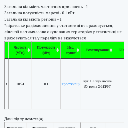
Загальна кількість частотних присвоєнь - 1
Загальна потужність мережі - 0.1 кВт
Загальна кількість регіонів - 1
*піратське радіомовлення у статистиці не враховується,
ліцензії на тимчасово окупованих територіях у статистиці не
враховуються та у переліку не вказуються
Частота
Потужність
Нас.
Розташування
RDS
(МГц)
(кВт)
пункт
вул. Нескучанська
+
105.4
0.1
Тростянець
50, вежа ХФКРРТ
Дані підприємств(а)