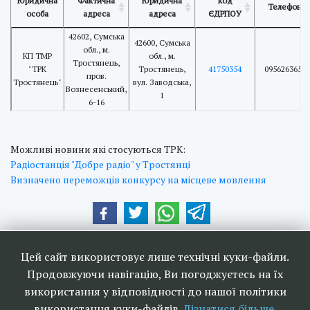
Юридична
Фактична
Юридична
код
Телефон
особа
адреса
адреса
ЄДРПОУ
42602, Сумська
42600, Сумська
обл., м.
КП ТМР
обл., м.
Тростянець,
"ТРК
Тростянець,
41750354
0956263656
пров.
Тростянець"
вул. Заводська,
Вознесенський,
1
6-16
Можливі новини які стосуються ТРК:
Радіостанція "Добре радіо" у Тростянці
Визначено переможців конкурсу на місцеве мовлення
Наші друзі та партнери:
Цей сайт використовує лише технічні куки-файли.
Продовжуючи навігацію, Ви погоджуєтесь на їх
використання у відповідності до нашої політики
використання куки-файлів.
Дізнатися більше.