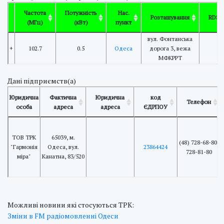
Частота
Потужність
Нас.
Розташування
RDS
(МГц)
(кВт)
пункт
вул. Фонтанська
+
102.7
0.5
Одеса
дорога 3, вежа
МФКРРТ
Дані підприємств(а)
Юридична
Фактична
Юридична
код
Телефон
особа
адреса
адреса
ЄДРПОУ
ТОВ ТРК
65039, м.
(48) 728-68-80,
"Гармонія
Одеса, вул.
23864424
728-81-80
міра"
Канатна, 83/520
Можливі новини які стосуються ТРК:
Зміни в FM радіомовленні Одеси