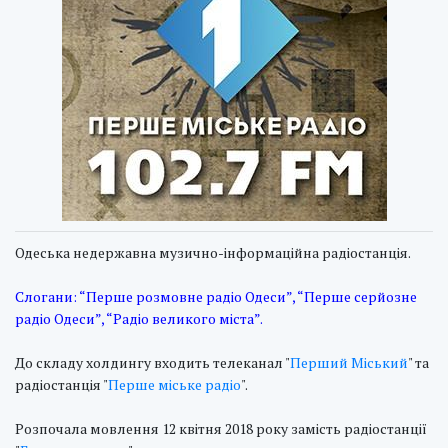
Одеська недержавна музично-інформаційна радіостанція.
Слогани: “Перше розмовне радіо Одеси”, “Перше серйозне
радіо Одеси”, “Радіо великого міста”.
До складу холдингу входить телеканал "
Перший Міський
" та
радіостанція "
Перше міське радіо
".
Розпочала мовлення 12 квітня 2018 року замість радіостанції