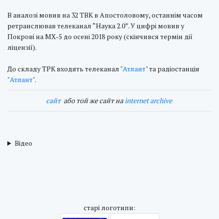
В аналозі мовив на 32 ТВК в Апостоловому, останнім часом
ретранслював телеканал “Наука 2.0”. У цифрі мовив у
Покрові на МХ-5 до осені 2018 року (скінчився термін дії
ліцензії).
До складу ТРК входять телеканал "
Атлант
" та радіостанція
"
Атлант
".
cайт
або той же сайт на
internet archive
Відео
cтарі логотипи: