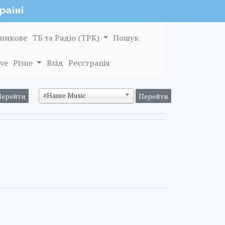
никове
ТБ та Радіо (ТРК)
Пошук
ve
Різне
Вхід
Реєстрація
#Наше Music