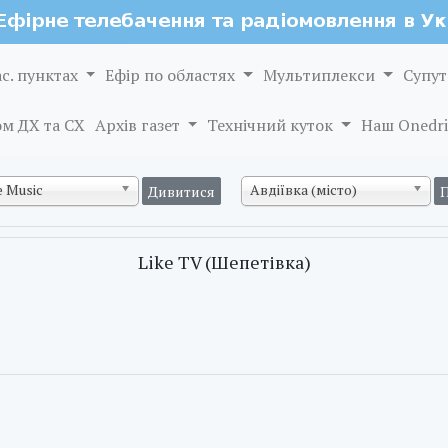
ас. пунктах
Ефір по областях
Мультиплекси
Супут
м ДХ та СХ
Архів газет
Технічний куток
Наш Onedri
 Music
Авдіївка (місто)
Like TV (Шепетівка)