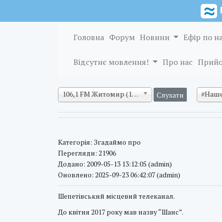
Головна
Форум
Новини
Ефір по н
Відсутнє мовлення!
Про нас
Прийо
106,1 FM Житомир (128 кб/с)
#Наше
Категорія: Згадаймо про
Перегляди: 21906
Додано: 2009-05-13 13:12:05 (admin)
Оновлено: 2025-09-23 06:42:07 (admin)
Шепетівський місцевий телеканал.
До квітня 2017 року мав назву “Шанс”.