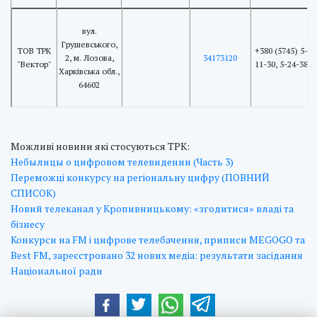
вул.
Грушевського,
ТОВ ТРК
+380 (5745) 5-
2, м. Лозова,
34173120
"Вектор"
11-30, 5-24-38
Харківська обл.,
64602
Можливі новини які стосуються ТРК:
Небылицы о цифровом телевидении (Часть 3)
Переможці конкурсу на регіональну цифру (ПОВНИЙ
СПИСОК)
Новий телеканал у Кропивницькому: «згодитися» владі та
бізнесу
Конкурси на FM і цифрове телебачення, приписи MEGOGO та
Best FM, зареєстровано 32 нових медіа: результати засідання
Національної ради