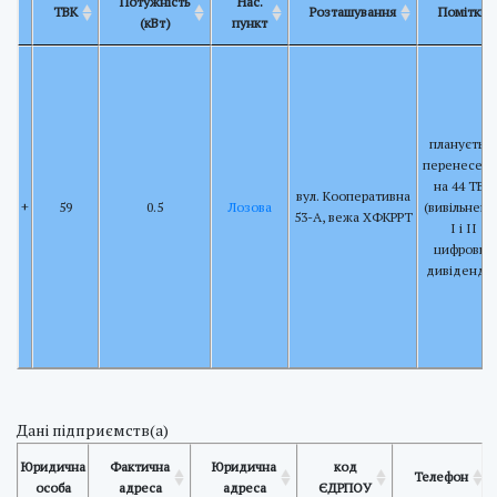
Потужність
Нас.
ТВК
Розташування
Помітки
(кВт)
пункт
планується
перенесенн
на 44 ТВК
вул. Кооперативна
+
59
0.5
Лозова
(вивільненн
53-А, вежа ХФКРРТ
І і ІІ
цифрових
дивідендів
Дані підприємств(а)
Юридична
Фактична
Юридична
код
Телефон
особа
адреса
адреса
ЄДРПОУ