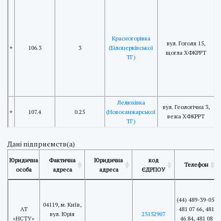
1
K
Красногорівка
вул. Гоголя 15,
+
106.3
3
(Білоцерківської
щогла ХФКРРТ
ТГ)
C
+
1
Лелюхівка
вул. Геологічна 3,
+
107.4
0.25
(Новосанжарської
вежа ХФКРРТ
ТГ)
Дані підприємств(а)
Юридична
Фактична
Юридична
код
Телефон
особа
адреса
адреса
ЄДРПОУ
(44) 489-39-05,
04119, м. Київ,
АТ
481 07 66, 481
вул. Юрія
23152907
«НСТУ»
46 84, 481 08