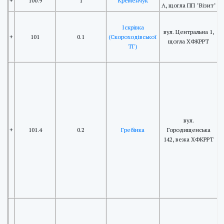
+
100.9
1
Кременчук
А, щогла ПП "Візит"
Іскрівка
вул. Центральна 1,
+
101
0.1
(Скороходівської
I
щогла ХФКРРТ
ТГ)
H
I
вул.
+
101.4
0.2
Гребінка
Городищенська
142, вежа ХФКРРТ
m
c
C