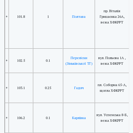
*
пр. Віталія
+
101.8
1
Полтава
Грицаєнка 26А,
вежа ХФКРРТ
C
+
1
1
Переліски
вул. Польова 1А ,
P
+
102.5
0.1
(Зіньківської ТГ)
вежа ХФКРРТ
E
H
пл. Соборна 65-А,
+
103.1
0.25
Гадяч
щогла ХФКРРТ
C
K
вул. Успенська 8-Б,
+
106.2
0.1
Карлівка
1
вежа ХФКРРТ