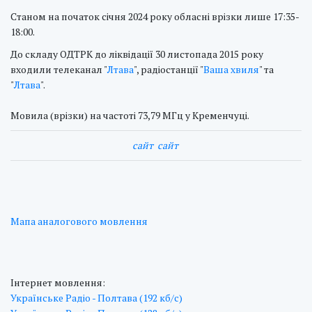
Станом на початок січня 2024 року обласні врізки лише 17:35-
18:00.
До складу ОДТРК до ліквідації 30 листопада 2015 року
входили телеканал "
Лтава
", радіостанції "
Ваша хвиля
" та
"
Лтава
".
Мовила (врізки) на частоті 73,79 МГц у Кременчуці.
cайт
cайт
Мапа аналогового мовлення
Інтернет мовлення:
Українське Радіо - Полтава (192 кб/с)