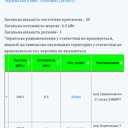
Українське Радіо - Полтава (128 кб/с)
Загальна кількість частотних присвоєнь - 10
Загальна потужність мережі - 6.5 кВт
Загальна кількість регіонів - 1
*піратське радіомовлення у статистиці не враховується,
ліцензії на тимчасово окупованих територіях у статистиці не
враховуються та у переліку не вказуються
Частота
Потужність
Нас. пункт
Розташування
(МГц)
(кВт)
1
вул. Грушевського
+
100.1
0.5
Лубни
27, вежа ХФКРРТ
C
+
1
вул. Керченська 7-