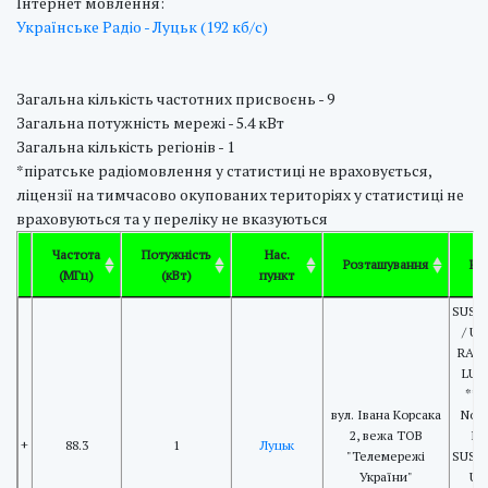
Інтернет мовлення:
Українське Радіо - Луцьк (192 кб/с)
Загальна кількість частотних присвоєнь - 9
Загальна потужність мережі - 5.4 кВт
Загальна кількість регіонів - 1
*піратське радіомовлення у статистиці не враховується,
ліцензії на тимчасово окупованих територіях у статистиці не
враховуються та у переліку не вказуються
Частота
Потужність
Нас.
Розташування
RD
(МГц)
(кВт)
пункт
SUSP
/ UK
RADI
LUT
***
вул. Івана Корсака
Non
2, вежа ТОВ
RT
+
88.3
1
Луцьк
"Телемережі
SUSP
України"
UK