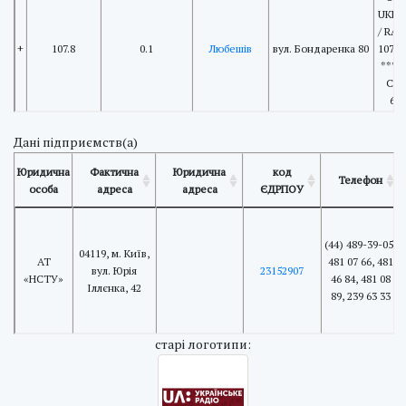
UKRA
/ RAD
+
107.8
0.1
Любешів
вул. Бондаренка 80
107.
*****
Cod
620
Дані підприємств(а)
Юридична
Фактична
Юридична
код
Телефон
особа
адреса
адреса
ЄДРПОУ
(44) 489-39-05,
04119, м. Київ,
АТ
481 07 66, 481
вул. Юрія
23152907
«НСТУ»
46 84, 481 08
Іллєнка, 42
89, 239 63 33
cтарі логотипи: