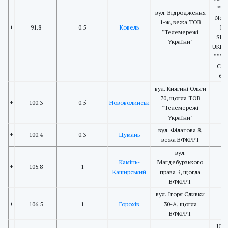
***
вул. Відродження
Non
1-ж, вежа ТОВ
+
91.8
0.5
Ковель
RT
"Телемережі
SLA
України"
UKRA
*****
Cod
620
вул. Княгині Ольги
70, щогла ТОВ
+
100.3
0.5
Нововолинськ
"Телемережі
України"
вул. Філатова 8,
+
100.4
0.3
Цумань
вежа ВФКРРТ
вул.
Камінь-
Магдебурзького
+
105.8
1
Каширський
права 3, щогла
ВФКРРТ
вул. Ігоря Сливки
+
106.5
1
Горохів
30-А, щогла
ВФКРРТ
UR-1