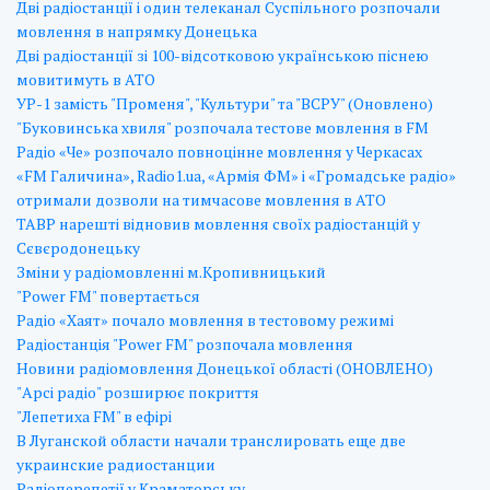
Дві радіостанції і один телеканал Суспільного розпочали
мовлення в напрямку Донецька
Дві радіостанції зі 100-відсотковою українською піснею
мовитимуть в АТО
УР-1 замість "Променя", "Культури" та "ВСРУ" (Оновлено)
"Буковинська хвиля" розпочала тестове мовлення в FM
Радіо «Че» розпочало повноцінне мовлення у Черкасах
«FM Галичина», Radio1.ua, «Армія ФМ» і «Громадське радіо»
отримали дозволи на тимчасове мовлення в АТО
ТАВР нарешті відновив мовлення своїх радіостанцій у
Сєвєродонецьку
Зміни у радіомовленні м.Кропивницький
"Power FM" повертається
Радіо «Хаят» почало мовлення в тестовому режимі
Радіостанція "Power FM" розпочала мовлення
Новини радіомовлення Донецької області (ОНОВЛЕНО)
"Арсі радіо" розширює покриття
"Лепетиха FM" в ефірі
В Луганской области начали транслировать еще две
украинские радиостанции
Радіоперепетії у Краматорську