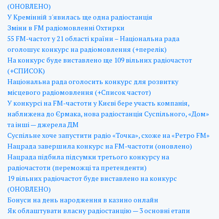
(ОНОВЛЕНО)
У Кремінній з'явилась ще одна радіостанція
Зміни в FM радіомовленні Охтирки
55 FM-частот у 21 області країни – Національна рада
оголошує конкурс на радіомовлення (+перелік)
На конкурс буде виставлено ще 109 вільних радіочастот
(+СПИСОК)
Національна рада оголосить конкурс для розвитку
місцевого радіомовлення (+Список частот)
У конкурсі на FM-частоти у Києві бере участь компанія,
наближена до Єрмака, нова радіостанція Суспільного, «Дом»
та інші — джерела ДМ
Суспільне хоче запустити радіо «Точка», схоже на «Ретро FM»
Нацрада завершила конкурс на FM-частоти (оновлено)
Нацрада підбила підсумки третього конкурсу на
радіочастоти (переможці та претенденти)
19 вільних радіочастот буде виставлено на конкурс
(ОНОВЛЕНО)
Бонуси на день народження в казино онлайн
Як облаштувати власну радіостанцію — 3 основні етапи