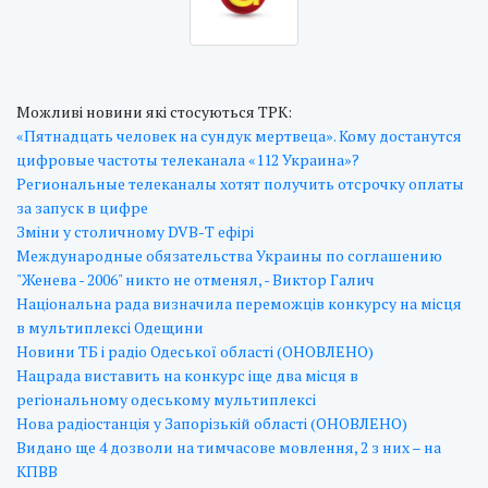
Можливі новини які стосуються ТРК:
«Пятнадцать человек на сундук мертвеца». Кому достанутся
цифровые частоты телеканала «112 Украина»?
Региональные телеканалы хотят получить отсрочку оплаты
за запуск в цифре
Зміни у столичному DVB-Т ефірі
Международные обязательства Украины по соглашению
"Женева - 2006" никто не отменял, - Виктор Галич
Національна рада визначила переможців конкурсу на місця
в мультиплексі Одещини
Новини ТБ і радіо Одеської області (ОНОВЛЕНО)
Нацрада виставить на конкурс іще два місця в
регіональному одеському мультиплексі
Нова радіостанція у Запорізькій області (ОНОВЛЕНО)
Видано ще 4 дозволи на тимчасове мовлення, 2 з них – на
КПВВ