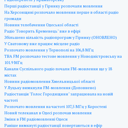
Перші радіостанції у Гірнику розпочали мовлення
На Херсонщині розпочало мовлення перше в області радіо
громади
Новини телебачення Одеської області
Радіо "Говорить Кременець" вже в ефірі
Збільшено кількість радіопрограм у Гірнику (ОНОВЛЕНО)
У Сватовому вже працює місцеве радіо
Розпочато мовлення у Тернополі на 106,8 МГц
ТВА FM розпочало тестове мовлення у Новодністровську на
101.9 МГц
Канали Суспільного радіо почали FM-мовлення ще у 18
містах
Новини радіомовлення Хмельницької області
У Луцьку вимкнули FM-мовлення (Доповнено)
Радіостанція "Голос Городищини" запрацювала на новій
частоті
Розпочато мовлення на частоті 107,5 МГц у Коростені
Новий телеканал в Одесі розпочав мовлення
Зміни в FM радіомовленні Одеси
Раніше вимкнуті радіостанції повертаються в ефір