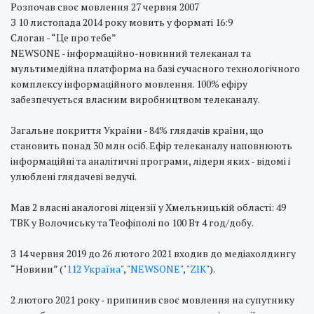
Розпочав своє мовлення 27 червня 2007
З 10 листопада 2014 року мовить у форматі 16:9
Слоган - “Це про тебе”
NEWSONE - інформаційно-новинний телеканал та
мультимедійна платформа на базі сучасного технологічного
комплексу інформаційного мовлення. 100% ефіру
забезпечується власним виробництвом телеканалу.
Загальне покриття України - 84% глядачів країни, що
становить понад 30 млн осіб. Ефір телеканалу наповнюють
інформаційні та аналітичні програми, лідери яких - відомі і
улюблені глядачеві ведучі.
Мав 2 власні аналогові ліцензії у Хмельницькій області: 49
ТВК у Волочиську та Теофіполі по 100 Вт 4 год/добу.
З 14 червня 2019 до 26 лютого 2021 входив до медіахолдингу
“Новини” ("
112 Україна
", "
NEWSONE
", "
ZIK
").
2 лютого 2021 року - припинив своє мовлення на супутнику