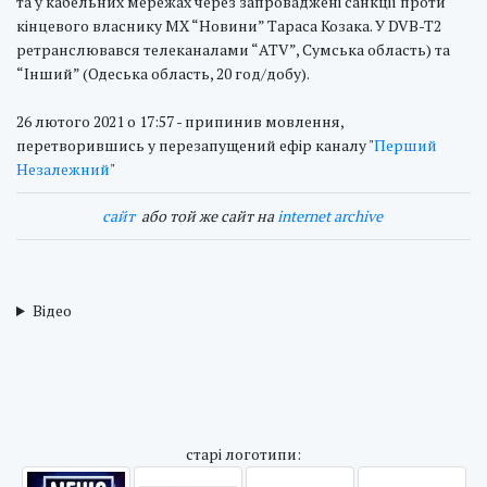
та у кабельних мережах через запроваджені санкції проти
кінцевого власнику МХ “Новини” Тараса Козака. У DVB-T2
ретранслювався телеканалами “ATV”, Сумська область) та
“Інший” (Одеська область, 20 год/добу).
26 лютого 2021 о 17:57 - припинив мовлення,
перетворившись у перезапущений ефір каналу "
Перший
Незалежний
"
cайт
або той же сайт на
internet archive
Відео
cтарі логотипи: