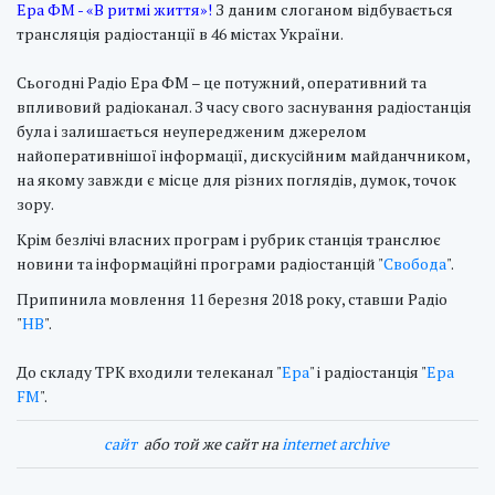
Ера ФМ - «В ритмі життя»!
З даним слоганом відбувається
трансляція радіостанції в 46 містах України.
Сьогодні Радіо Ера ФМ – це потужний, оперативний та
впливовий радіоканал. З часу свого заснування радіостанція
була і залишається неупередженим джерелом
найоперативнішої інформації, дискусійним майданчником,
на якому завжди є місце для різних поглядів, думок, точок
зору.
Крім безлічі власних програм і рубрик станція транслює
новини та інформаційні програми радіостанцій "
Свобода
".
Припинила мовлення 11 березня 2018 року, ставши Радіо
"
Н
В
".
До складу ТРК входили телеканал "
Ера
" і радіостанція "
Ера
FM
".
cайт
або той же сайт на
internet archive