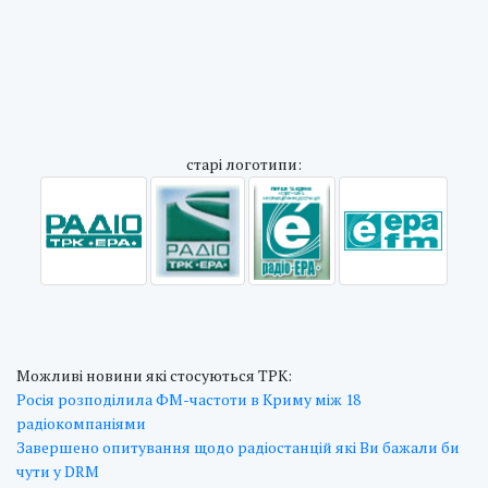
cтарі логотипи:
Можливі новини які стосуються ТРК:
Росія розподілила ФМ-частоти в Криму між 18
радіокомпаніями
Завершено опитування щодо радіостанцій які Ви бажали би
чути у DRM