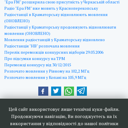
"Ера FM" розширила свою присутність у Черкаській області
Радіо "Ера FM" вже мовить у Красноперекопську
Радіостанції в Краматорську відновлюють мовлення
(ОНОВЛЕНО)
Радіостанції у Краматорську продовжують відновлювати
мовлення (ОНОВЛЕНО)
Мовлення радіостанцій у Краматорську відновлено
Радіостанція "НВ" розпочала мовлення
Перелік переможців конкурсних відборів 29.03.2006
Про підсумки конкурсу на ТРМ
Переможці конкурсу від 30/12/2015
Розпочато мовлення у Рівному на 102,2 МГц
Розпочато мовлення у Копані на 105,9 МГц
Наші друзі та партнери:
Цей сайт використовує лише технічні куки-файли.
Продовжуючи навігацію, Ви погоджуєтесь на їх
використання у відповідності до нашої політики