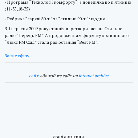
- Програма “Технології комфорту“: з понеділка по п'ятницю
(11-35,18-35)
- Рубрика “гарячі 80-ті” та “стильні 90-ті“: щодня
З 1 вересня 2009 року станція перетворилась на Стильне
радіо “Перець FM”. А продовженням формату колишнього
“Люкс FM Схід” стала радіостанція “Best FM”.
Запис ефіру
cайт
або той же сайт на
internet archive
cтарі логотипи: