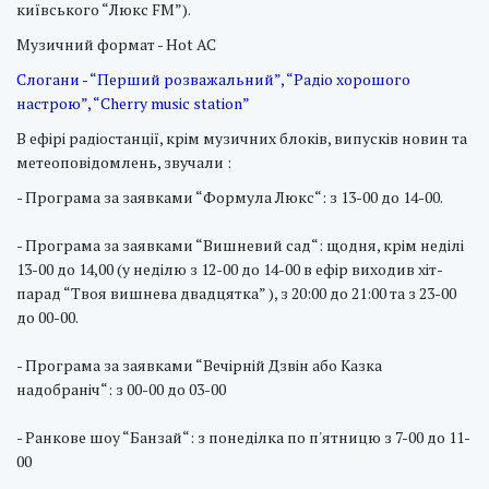
київського “Люкс FM”).
Музичний формат - Hot AC
Слогани - “Перший розважальний”, “Радіо хорошого
настрою”, “Cherry music station”
В ефірі радіостанції, крім музичних блоків, випусків новин та
метеоповідомлень, звучали :
- Програма за заявками “Формула Люкс“: з 13-00 до 14-00.
- Програма за заявками “Вишневий сад“: щодня, крім неділі
13-00 до 14,00 (у неділю з 12-00 до 14-00 в ефір виходив хіт-
парад “Твоя вишнева двадцятка” ), з 20:00 до 21:00 та з 23-00
до 00-00.
- Програма за заявками “Вечірній Дзвін або Казка
надобраніч“: з 00-00 до 03-00
- Ранкове шоу “Банзай“: з понеділка по п'ятницю з 7-00 до 11-
00