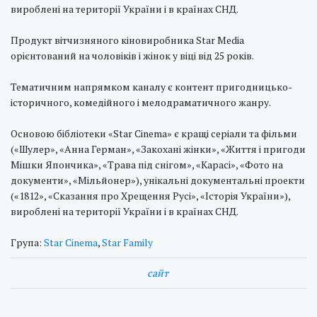
вироблені на території України і в країнах СНД.
Продукт вітчизняного кіновиробника Star Media
орієнтований на чоловіків і жінок у віці від 25 років.
Тематичним напрямком каналу є контент пригодницько-
історичного, комедійного і мелодраматичного жанру.
Основою бібліотеки «Star Cinema» є кращі серіали та фільми
(«Шулер», «Анна Герман», «Закохані жінки», «Життя і пригоди
Мішки Япончика», «Трава під снігом», «Карасі», «Фото на
документи», «Мільйонер»), унікальні документальні проекти
(«1812», «Сказання про Хрещення Русі», «Історія України»),
вироблені на території України і в країнах СНД.
Група:
Star Cinema
,
Star Family
cайт