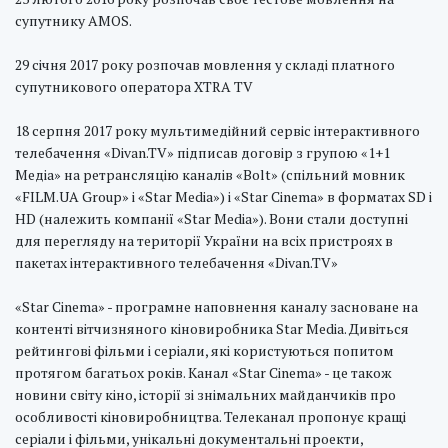
супутнику AMOS.
29 січня 2017 року розпочав мовлення у складі платного
супутникового оператора XTRA TV
18 серпня 2017 року мультимедійний сервіс інтерактивного
телебачення «Divan.TV» підписав договір з групою «1+1
Медіа» на ретрансляцію каналів «Bolt» (спільний мовник
«FILM.UA Group» і «Star Media») і «Star Cinema» в форматах SD і
HD (належить компанії «Star Media»). Вони стали доступні
для перегляду на території України на всіх пристроях в
пакетах інтерактивного телебачення «Divan.TV»
«Star Cinema» - програмне наповнення каналу засноване на
контенті вітчизняного кіновиробника Star Media. Дивіться
рейтингові фільми і серіали, які користуються попитом
протягом багатьох років. Канал «Star Cinema» - це також
новини світу кіно, історії зі знімальних майданчиків про
особливості кіновиробництва. Телеканал пропонує кращі
серіали і фільми, унікальні документальні проекти,