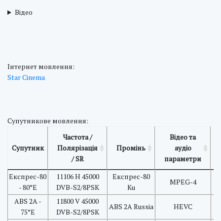
Відео
Інтернет мовлення:
Star Cinema
Супутникове мовлення:
Частота /
Відео та
Супутник
Полярізація
Промінь
аудіо
/ SR
параметри
Експрес-80
11106 H 45000
Експрес-80
MPEG-4
- 80°E
DVB-S2/8PSK
Ku
ABS 2A -
11800 V 45000
ABS 2A Russia
HEVC
75°E
DVB-S2/8PSK