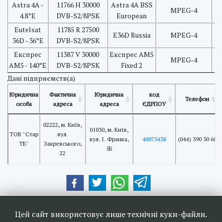
Astra 4A -
11766 H 30000
Astra 4A BSS
MPEG-4
4.8°E
DVB-S2/8PSK
European
Eutelsat
11785 R 27500
E36D Russia
MPEG-4
36D - 36°E
DVB-S2/8PSK
Експрес
11387 V 30000
Експрес АМ5
MPEG-4
АМ5 - 140°E
DVB-S2/8PSK
Fixed 2
Дані підприємств(а)
Юридична
Фактична
Юридична
код
Телефон
особа
адреса
адреса
ЄДРПОУ
02222, м. Київ,
01030, м. Київ,
ТОВ "Стар
вул.
вул. І. Франка,
40075438
(044) 390 50 60
ТБ"
Закревського,
5Б
22
Наші друзі та партнери:
Цей сайт використовує лише технічні куки-файли.