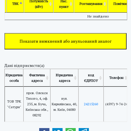
Потужність
Нас.
ТВК
Розташування
Помітки
(кВт)
пункт
Не знайдено
Показати вимкнений або анульований аналог
Дані підприємств(а)
Юридична
Фактична
Юридична
код
Телефон
особа
адреса
адреса
ЄДРПОУ
пров. Олекси
Тихого, 4, оф.
вул.
ТОВ ТРК
235, м. Буча,
Кирилівська, 40,
24215260
(4597) 9-74-24
"Сатурн"
Київська обл.,
м. Київ, 04080
08292