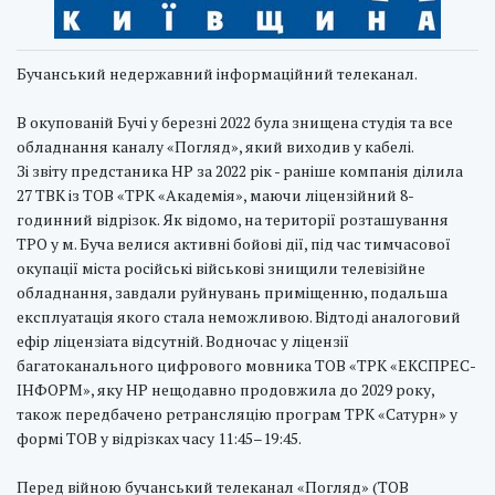
Бучанський недержавний інформаційний телеканал.
В окупованій Бучі у березні 2022 була знищена студія та все
обладнання каналу «Погляд», який виходив у кабелі.
Зі звіту предстаника НР за 2022 рік - раніше компанія ділила
27 ТВК із ТОВ «ТРК «Академія», маючи ліцензійний 8-
годинний відрізок. Як відомо, на території розташування
ТРО у м. Буча велися активні бойові дії, під час тимчасової
окупації міста російські військові знищили телевізійне
обладнання, завдали руйнувань приміщенню, подальша
експлуатація якого стала неможливою. Відтоді аналоговий
ефір ліцензіата відсутній. Водночас у ліцензії
багатоканального цифрового мовника ТОВ «ТРК «ЕКСПРЕС-
ІНФОРМ», яку НР нещодавно продовжила до 2029 року,
також передбачено ретрансляцію програм ТРК «Сатурн» у
формі ТОВ у відрізках часу 11:45–19:45.
Перед війною бучанський телеканал «Погляд» (ТОВ