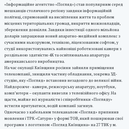
«Інформаційне агентство «Погляд») став популярним серед
мешканців столичного регіону завдяки інформаційній
політиці, спрямованій на висвітлення життя та проблем
місцевих територіальних громад, викриття можновладців,
збереження довкілля. Завдяки інвестиції одного мільйона
доларів запрацював новий апаратно-медійний комплекс з
сучасними ньюзрумом, технікою, ліцензованим софтом, у
студії використовувались найновіші роботизовані камери з
роздільною здатністю 4К та освітлювальна апаратура
американського виробництва.
На час окупації Київщини росіяни зайняли приміщення
телекомпанії, знищили частину обладнання, зокрема 3Д-
студію, яку «Погляд» встановив незадовго до великої війни.
Найдорожче - камери, режисерську апаратуру, ноутбуки,
комп’ютери – окупанти вивезли з телевізійного офісу. На
щастя, майже всі журналісти і співробітники «Погляду»
встигли врятуватися, водій компанії загинув.
Одночасно з кабельним телеканалом «Погляд» припинив
мовлення і ТРК «Сатурн» у формі ТОВ, який поширював свої
програми з логотипом «Погляд Київщина» на 27 ТВК у м.