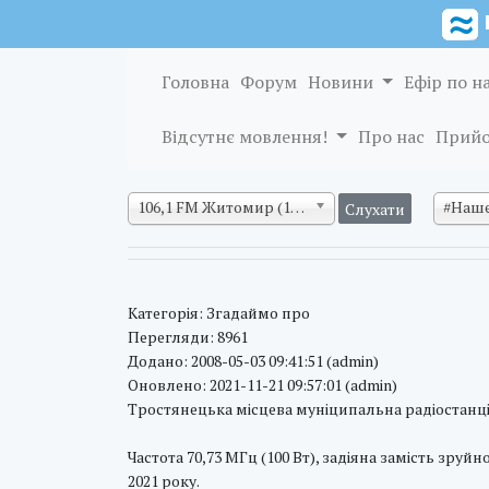
Головна
Форум
Новини
Ефір по н
Відсутнє мовлення!
Про нас
Прийо
106,1 FM Житомир (128 кб/с)
#Наше
Категорія: Згадаймо про
Перегляди: 8961
Додано: 2008-05-03 09:41:51 (admin)
Оновлено: 2021-11-21 09:57:01 (admin)
Тростянецька місцева муніципальна радіостанц
Частота 70,73 МГц (100 Вт), задіяна замість зруй
2021 року.