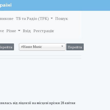
никове
ТБ та Радіо (ТРК)
Пошук
ve
Різне
Вхід
Реєстрація
#Наше Music
илась від ліцензії на місцеві врізки 28 квітня