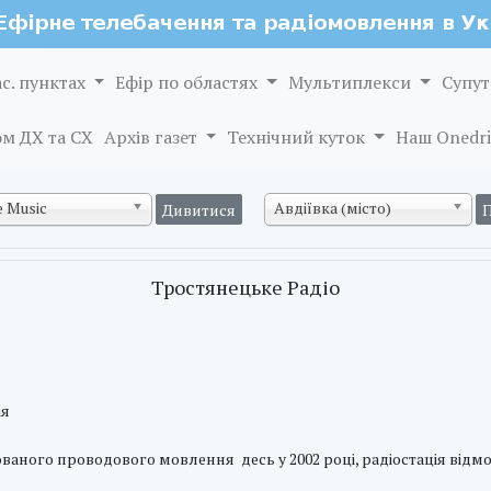
ас. пунктах
Ефір по областях
Мультиплекси
Супут
м ДХ та СХ
Архів газет
Технічний куток
Наш Onedri
 Music
Авдіївка (місто)
Тростянецьке Радіо
ія
нованого проводового мовлення десь у 2002 році, радіостація відмов