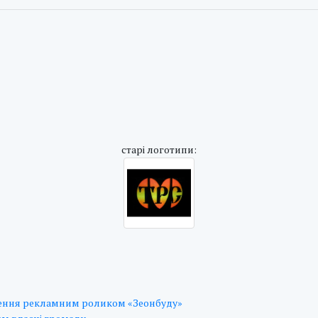
cтарі логотипи:
ення рекламним роликом «Зеонбуду»