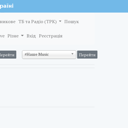
никове
ТБ та Радіо (ТРК)
Пошук
ve
Різне
Вхід
Реєстрація
#Наше Music