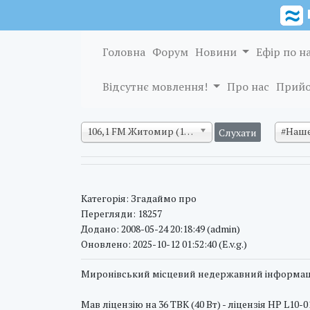
Головна
Форум
Новини
Ефір по н
Відсутнє мовлення!
Про нас
Прийо
106,1 FM Житомир (128 кб/с)
#Наше
Категорія: Згадаймо про
Перегляди: 18257
Додано: 2008-05-24 20:18:49 (admin)
Оновлено: 2025-10-12 01:52:40 (E.v.g.)
Миронівський місцевий недержавний інформац
Мав ліцензію на 36 ТВК (40 Вт) - ліцензія НР L10-0