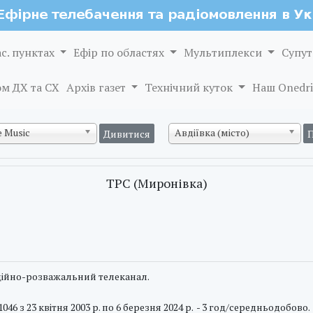
ас. пунктах
Ефір по областях
Мультиплекси
Супут
м ДХ та СХ
Архів газет
Технічний куток
Наш Onedri
 Music
Авдіївка (місто)
ТРС (Миронівка)
ійно-розважальний телеканал.
1046 з 23 квітня 2003 р. по 6 березня 2024 р. - 3 год/середньодобово.