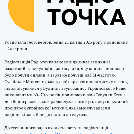
Розпочала тестове мовлення 21 квітня 2023 року, повноцінне
з 24 серпня.
Радіостанція Радіоточка заново відкриває великий і
важливий пласт української музики, яку колись не можна
було почути онлайн, а зараз не почуєш на FM-частотах.
Суспільне Мовлення має у своїх архівах понад тисячу пісень,
які записувалися у Будинку звукозапису Українського Радіо
виконавцями 60–70-х років, починаючи від «Гуцулки Ксені»
до «Водограю». Також радіослухачі зможуть почути великий
прошарок української музики, яка замовчувалася в
радянські часи й не доходила до слухача.
До суспільного радіо входять наступні радіостанції: