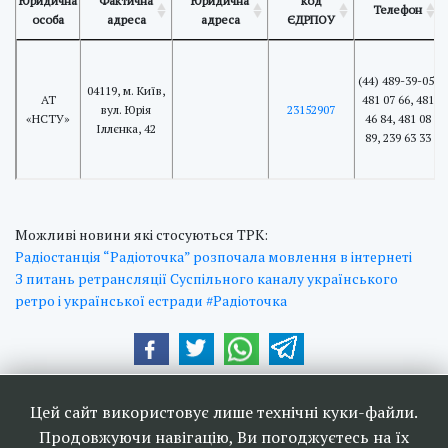
Юридична
Фактична
Юридична
код
Телефон
особа
адреса
адреса
ЄДРПОУ
(44) 489-39-05,
04119, м. Київ,
АТ
481 07 66, 481
вул. Юрія
23152907
«НСТУ»
46 84, 481 08
Іллєнка, 42
89, 239 63 33
Можливі новини які стосуються ТРК:
Радіостанція “Радіоточка” розпочала мовлення в інтернеті
З питань ретрансляції Суспільного каналу українського
ретро і української естради #Радіоточка
Наші друзі та партнери:
Цей сайт використовує лише технічні куки-файли.
Продовжуючи навігацію, Ви погоджуєтесь на їх