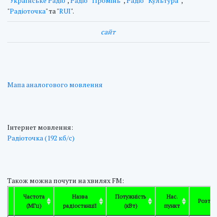
"
Українське Радіо
",
Радіо “Промінь”
,
Радіо “Культура”
,
"
Радіоточка
" та "
RUI
".
cайт
Мапа аналогового мовлення
Інтернет мовлення:
Радіоточка (192 кб/с)
Також можна почути на хвилях FM:
Частота
Назва
Потужність
Нас.
Розташ
(МГц)
радіостанції
(кВт)
пункт