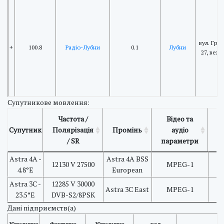
вул. Гру
+
100.8
Радіо-Лубни
0.1
Лубни
27, веж
Супутникове мовлення:
Частота /
Відео та
Супутник
Полярізація
Промінь
аудіо
П
/ SR
параметри
Astra 4A -
Astra 4A BSS
12130 V 27500
MPEG-1
4.8°E
European
Astra 3C -
12285 V 30000
Astra 3C East
MPEG-1
23.5°E
DVB-S2/8PSK
Дані підприємств(а)