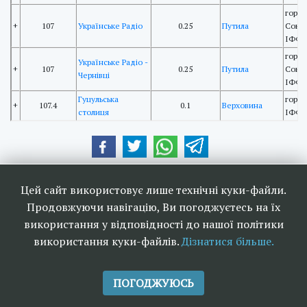
гора 
+
107
Українське Радіо
0.25
Путила
Сокол
ІФФК
гора 
Українське Радіо -
+
107
0.25
Путила
Сокол
Чернівці
ІФФК
Гуцульська
гора 
+
107.4
0.1
Верховина
столиця
ІФФК
Наші друзі та партнери:
Цей сайт використовує лише технічні куки-файли.
Продовжуючи навігацію, Ви погоджуєтесь на їх
використання у відповідності до нашої політики
використання куки-файлів.
Дізнатися більше.
<<
Ефірне телебачення та
>>
радіомовлення в Україні 2006-
ПОГОДЖУЮСЬ
2026