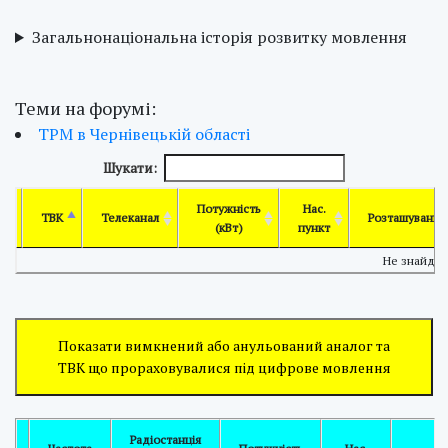
Загальнонаціональна історія розвитку мовлення
Теми на форумі:
ТРМ в Чернівецькій області
Шукати:
Потужність
Нас.
ТВК
Телеканал
Розташування
(кВт)
пункт
Не знайде
Показати вимкнений або анульований аналог та
ТВК що прораховувалися під цифрове мовлення
Радіостанція