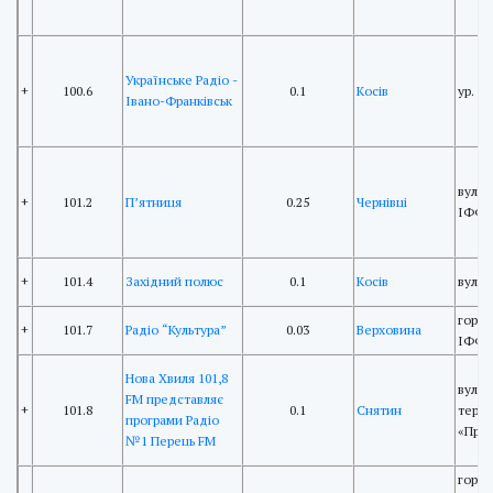
Українське Радіо -
+
100.6
0.1
Косів
ур. "
Івано-Франківськ
вул. 
+
101.2
П’ятниця
0.25
Чернівці
ІФФК
+
101.4
Західний полюс
0.1
Косів
вул. 
гора 
+
101.7
Радіо “Культура”
0.03
Верховина
ІФФК
Нова Хвиля 101,8
вул. 
FM представляє
+
101.8
0.1
Снятин
терит
програми Радіо
«Прик
№1 Перець FM
гора 