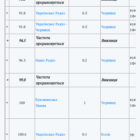
прораховується
вул. 
+
91.8
Українське Радіо
0.5
Чернівці
ІФФК
Українське Радіо -
вул. 
+
91.8
0.5
Чернівці
Чернівці
ІФФК
Частота
+
94.5
Вижниця
прораховується
вул. 
+
96.5
Наше Радіо
0.2
Чернівці
ІФФК
Частота
+
99.8
Вижниця
прораховується
Буковинська
вул. 
+
100
1
Чернівці
Хвиля
ІФФК
+
100.6
Українське Радіо
0.1
Косів
ур. "