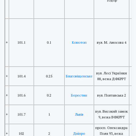
"Тодор"
+
101.1
0.1
Конотоп
вул. М. Амосова 4
вул. Лесі Українки
+
101.4
0.25
Благовіщенське
88, вежа ДФКРРТ
+
101.6
0.2
Берестин
вул. Полтавська 2
вул. Високий замок
+
101.7
1
Львів
9, вежа ВФКРРТ
просп. Олександра
+
102
2
Дніпро
Поля 93, вежа