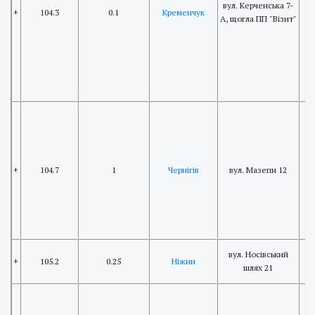
вул. Керченська 7-
+
104.3
0.1
Кременчук
А, щогла ПП "Візит"
+
104.7
1
Чернігів
вул. Мазепи 12
вул. Носівський
+
105.2
0.25
Ніжин
шлях 21