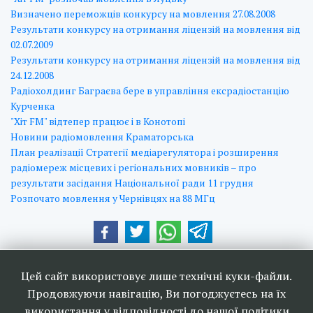
Визначено переможців конкурсу на мовлення 27.08.2008
Результати конкурсу на отримання ліцензій на мовлення вiд
02.07.2009
Результати конкурсу на отримання ліцензій на мовлення вiд
24.12.2008
Радіохолдинг Баграєва бере в управління ексрадіостанцію
Курченка
"Хіт FM" відтепер працює і в Конотопі
Новини радіомовлення Краматорська
План реалізації Стратегії медіарегулятора і розширення
радіомереж місцевих і регіональних мовників – про
результати засідання Національної ради 11 грудня
Розпочато мовлення у Чернівцях на 88 МГц
Наші друзі та партнери:
Цей сайт використовує лише технічні куки-файли.
Продовжуючи навігацію, Ви погоджуєтесь на їх
використання у відповідності до нашої політики