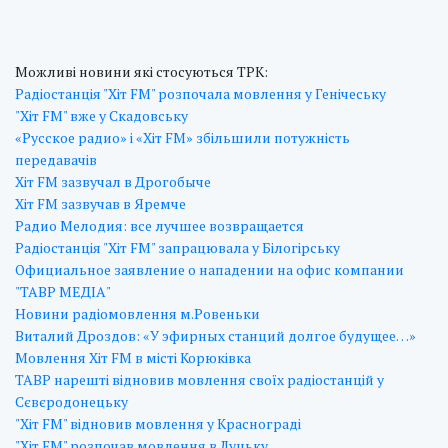
Можливі новини які стосуються ТРК:
Радіостанція "Хіт FM" розпочала мовлення у Генічеську
"Хіт FM" вже у Скадовську
«Русское радио» і «Хіт FM» збільшили потужність
передавачів
Хіт FM зазвучал в Дрогобыче
Хіт FM зазвучав в Яремче
Радио Мелодия: все лучшее возвращается
Радіостанція "Хіт FM" запрацювала у Білогірську
Официальное заявление о нападении на офис компании
"ТАВР МЕДІА"
Новини радіомовлення м.Ровеньки
Виталий Дроздов: «У эфирных станций долгое будущее…»
Мовлення Хіт FM в місті Корюківка
ТАВР нарешті відновив мовлення своїх радіостанцій у
Сєвєродонецьку
"Хіт FM" відновив мовлення у Краснограді
"Хіт FM" розпочав мовлення в Луцьку