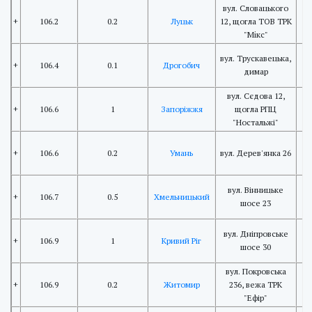
вул. Словацького
+
106.2
0.2
Луцьк
12, щогла ТОВ ТРК
"Мiкс"
вул. Трускавецька,
+
106.4
0.1
Дрогобич
димар
вул. Сєдова 12,
+
106.6
1
Запоріжжя
щогла РПЦ
"Ностальжі"
+
106.6
0.2
Умань
вул. Дерев'янка 26
вул. Вінницьке
+
106.7
0.5
Хмельницький
шосе 23
вул. Дніпровське
+
106.9
1
Кривий Ріг
шосе 30
вул. Покровська
+
106.9
0.2
Житомир
236, вежа ТРК
"Ефір"