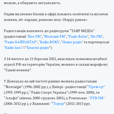
модою, а обирають актуальність.
Окрім музичних блоків в ефірі лунають політичні та музичні
новини, хіт-паради, ранкове шоу «Happy ранок».
Радіостанція належить до радіогрупи “ТАВР МЕДІА”
(радіостанції "
Kiss FM
", "
Мелодія FM
", "
Радіо Relax
", "
Xіт FM
",
"
Радіо БАЙРАКТАР
", "
Radio ROKS
", "
Наше радіо
" та партнерські
"
Radio Jazz
" і “
Класик радіо
”)
З 24 лютого до 21 березня 2022, внаслідок повномасштабної
агресії РФ на територію України, мовило в складі марафону
“Єдині новини”.
У Донецьку на цій частоті раніше мовила радіостанція
“Nostalgie” (1996-2002 рр.), у Дніпрі - радіостанції “
Прем'єр”
(1993-1999 рр.), “Радіо Спорт Україна” (1999-поч. 2000), та
“Альфа” (кінець 2000-грудень 2001), у Ровеньках - "
РТВ FM
"
(2006-2012 рр.), у Ладижині - “
Тодор
” (2012-2013 рр).