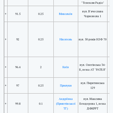
"Телеком Радіо"
вул. В'ячеслава
+
91.5
0.25
Миколаїв
Чорновола 1
+
92
0.25
Нікополь
вул. 50 років НЗФ 70
вул. Олегівська 34-
+
96.4
2
Київ
Б, вежа АТ "РАТЕЛ"
вул. Пирятинська
+
97
0.25
Прилуки
129
Андріївка
вул. Максима
+
99.8
0.1
(Приютівської
Бендерова 1, вежа
ТГ)
ДФКРРТ