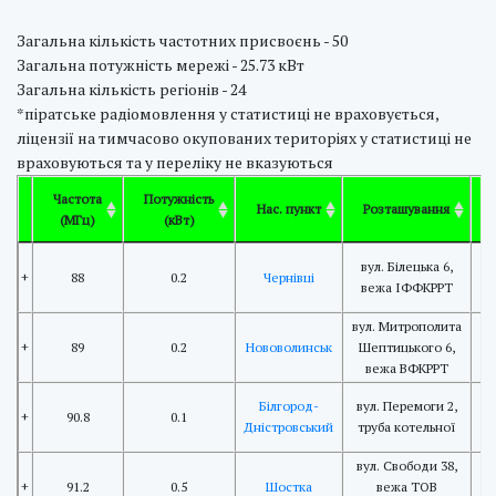
Загальна кількість частотних присвоєнь - 50
Загальна потужність мережі - 25.73 кВт
Загальна кількість регіонів - 24
*піратське радіомовлення у статистиці не враховується,
ліцензії на тимчасово окупованих територіях у статистиці не
враховуються та у переліку не вказуються
Частота
Потужність
Нас. пункт
Розташування
(МГц)
(кВт)
вул. Білецька 6,
+
88
0.2
Чернівці
вежа ІФФКРРТ
вул. Митрополита
+
89
0.2
Нововолинськ
Шептицького 6,
вежа ВФКРРТ
Білгород-
вул. Перемоги 2,
+
90.8
0.1
Дністровський
труба котельної
вул. Свободи 38,
+
91.2
0.5
Шостка
вежа ТОВ