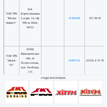
вул.
ТОВ ТРК
Дорогожицька
"Медіа
3, корп. 14, оф.
31306998
537-38-87
маркет"
308, м. Київ,
04112
56500,
Миколаївська
ТОВ ТРК
обл., м.
"Імідж-
20907141
(5134) 4-31-98
Вознесенськ,
TV"
вул. Свободи,
175
cтарі логотипи: