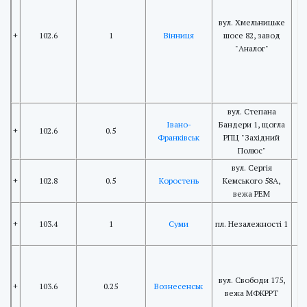
вул. Хмельницьке
+
102.6
1
Вінниця
шосе 82, завод
"Аналог"
вул. Степана
Івано-
Бандери 1, щогла
+
102.6
0.5
Франківськ
РПЦ "Західний
Полюс"
вул. Сергія
+
102.8
0.5
Коростень
Кемського 58А,
вежа РЕМ
+
103.4
1
Суми
пл. Незалежності 1
вул. Свободи 175,
+
103.6
0.25
Вознесенськ
вежа МФКРРТ