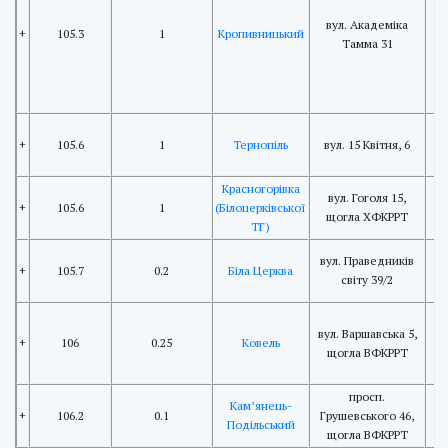
вул. Академіка
+
105.3
1
Кропивницький
Тамма 31
+
105.6
1
Тернопіль
вул. 15 Квітня, 6
Красногорівка
вул. Гоголя 15,
+
105.6
1
(Білоцерківської
щогла ХФКРРТ
ТГ)
вул. Праведників
+
105.7
0.2
Біла Церква
світу 39/2
вул. Варшавська 5,
+
106
0.25
Ковель
щогла ВФКРРТ
просп.
Кам’янець-
+
106.2
0.1
Грушевського 46,
Подільський
щогла ВФКРРТ