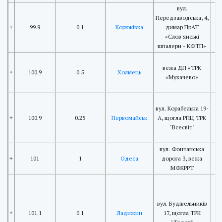
вул.
Передзаводська, 4,
+
99.9
0.1
Корюківка
димар ПрАТ
«Слов'янські
шпалери - КФТП»
вежа ДП «ТРК
+
100.9
0.5
Холмець
«Мукачево»
вул. Корабельна 19-
+
100.9
0.25
Первомайськ
А, щогла РПЦ ТРК
"Всесвіт"
вул. Фонтанська
+
101
1
Одеса
дорога 3, вежа
МФКРРТ
вул. Будівельників
+
101.1
0.1
Ладижин
17, щогла ТРК