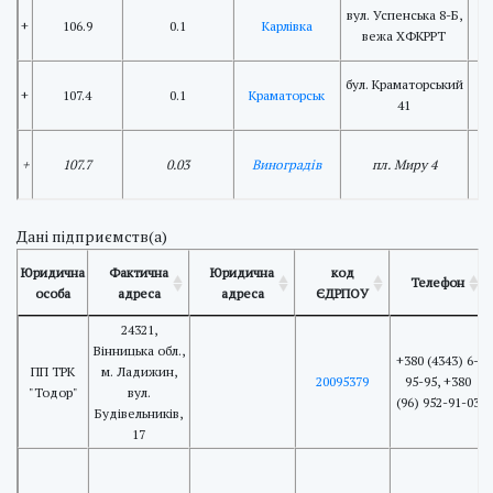
вул. Успенська 8-Б,
+
106.9
0.1
Карлівка
вежа ХФКРРТ
бул. Краматорський
+
107.4
0.1
Краматорськ
41
+
107.7
0.03
Виноградів
пл. Миру 4
Дані підприємств(а)
Юридична
Фактична
Юридична
код
Телефон
особа
адреса
адреса
ЄДРПОУ
24321,
Вінницька обл.,
+380 (4343) 6-
ПП ТРК
м. Ладижин,
20095379
95-95, +380
"Тодор"
вул.
(96) 952-91-03
Будівельників,
17