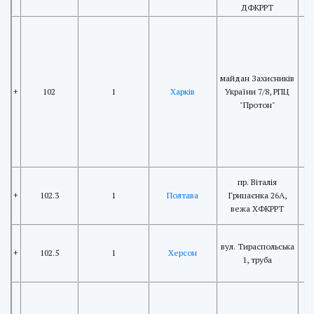
ДФКРРТ
майдан Захисників
+
102
1
Харків
України 7/8, РПЦ
"Протон"
пр. Віталія
+
102.3
1
Полтава
Грицаєнка 26А,
вежа ХФКРРТ
вул. Тираспольська
+
102.5
1
Херсон
1, труба