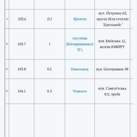
вул. Петраша 62,
+
103.6
0.1
Яремче
щогла біля готелю
"Едельвейс"
Антопіль
вул. Київська 12,
+
103.7
1
(Білокриницької
щогла ВФКРРТ
ТГ)
+
103.8
0.2
Павлоград
вул. Центральна 98
вул. Сумгаїтська
+
104.1
0.5
Черкаси
8/2, труба