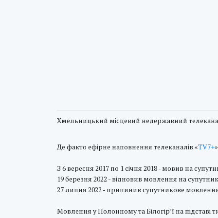
Хмельницький місцевий недержавний телекана
Де факто ефірне наповнення телеканалів «
TV7+
»
З 6 вересня 2017 по 1 січня 2018 - мовив на супут
19 березня 2022 - відновив мовлення на супутни
27 липня 2022 - припинив супутникове мовленн
Мовлення у Полонному та Білогір’ї на підставі т