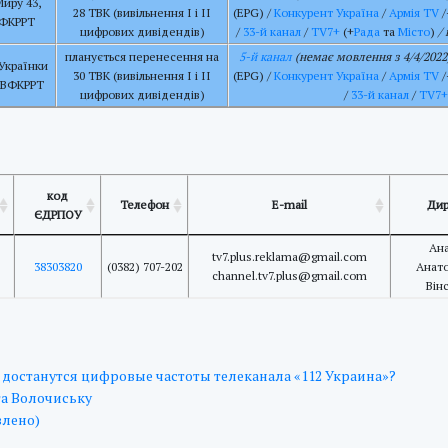
Миру 43,
28 ТВК (вивільнення І і ІІ
(EPG) /
Конкурент Україна
/
Армія TV
/
ВФКРРТ
цифрових дивідендів)
/
33-й канал
/
TV7+
(+
Рада
та
Місто
)
/
планується перенесення на
5-й канал
(немає мовлення з 4/4/2022
 Українки
30 ТВК (вивільнення І і ІІ
(EPG) /
Конкурент Україна
/
Армія TV
/
а ВФКРРТ
цифрових дивідендів)
/
33-й канал
/
TV7+
код
Телефон
E-mail
Дир
ЄДРПОУ
Ана
tv7.plus.reklama@gmail.com
38303820
(0382) 707-202
Анато
channel.tv7.plus@gmail.com
Він
 достанутся цифровые частоты телеканала «112 Украина»?
та Волочиську
влено)