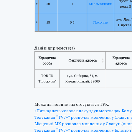
просп. 
+
50
1
Хмельницький
вежа 
вул. Лесі
+
58
0.5
Полонне
1, щогл
Дані підприємств(а)
Юридична
Юридична
Фактична адреса
особа
адреса
ТОВ ТК
вул. Соборна, 34, м.
"Проскурів"
Хмельницький, 29000
Можливі новини які стосуються ТРК:
«Пятнадцать человек на сундук мертвеца». Кому
Телеканал “TV7+” розпочав мовлення у Славуті 
Місцевий МХ розпочав мовлення у Славуті (оно
Телеканал “TV7+” розпочав мовлення у Білогір'ї