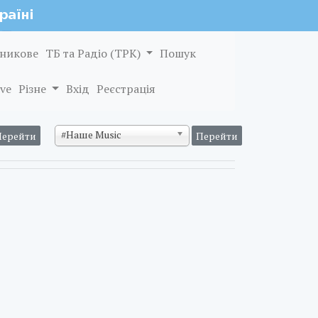
никове
ТБ та Радіо (ТРК)
Пошук
ve
Різне
Вхід
Реєстрація
#Наше Music