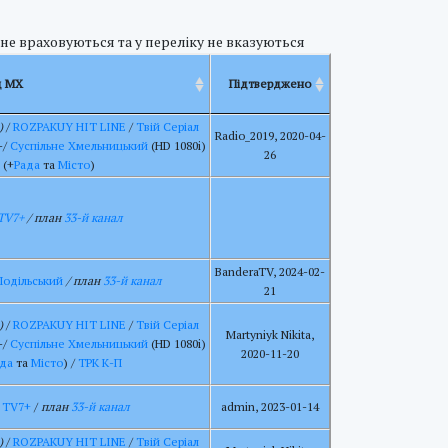
 не враховуються та у переліку не вказуються
д МХ
Підтверджено
)
/
ROZPAKUY HIT LINE
/
Твій Серіал
Radio_2019, 2020-04-
-/
Суспільне Хмельницький
(HD 1080i)
26
(+
Рада
та
Місто
)
TV7+
/ план
33-й канал
BanderaTV, 2024-02-
Подільський
/ план
33-й канал
21
)
/
ROZPAKUY HIT LINE
/
Твій Серіал
Martyniyk Nikita,
-/
Суспільне Хмельницький
(HD 1080i)
2020-11-20
да
та
Місто
) /
ТРК К-П
/
TV7+
/
план
33-й канал
admin, 2023-01-14
)
/
ROZPAKUY HIT LINE
/
Твій Серіал