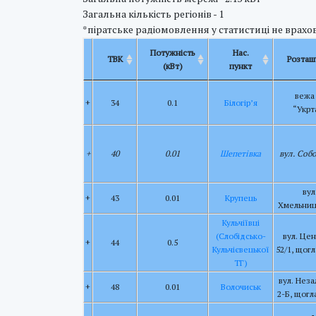
Загальна кількість регіонів - 1
*піратське радіомовлення у статистиці не врахов
Потужність
Нас.
ТВК
Розташ
(кВт)
пункт
вежа
+
34
0.1
Білогір’я
“Укрт
+
40
0.01
Шепетівка
вул. Соб
вул.
+
43
0.01
Крупець
Хмельниц
Кульчіївці
(Слобідсько-
вул. Це
+
44
0.5
Кульчієвецької
52/1, щог
ТГ)
вул. Нез
+
48
0.01
Волочиськ
2-Б, щог