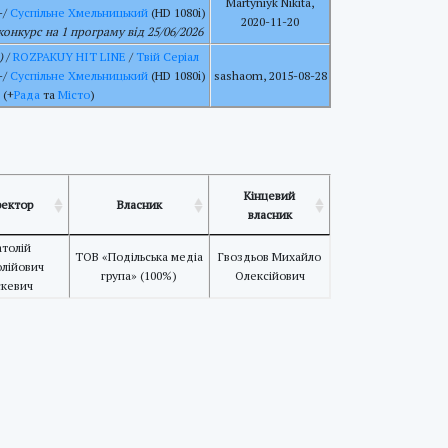
Martyniyk Nikita,
-/
Суспільне Хмельницький
(HD 1080i)
2020-11-20
 конкурс на 1 програму від 25/06/2026
)
/
ROZPAKUY HIT LINE
/
Твій Серіал
-/
Суспільне Хмельницький
(HD 1080i)
sashaom, 2015-08-28
(+
Рада
та
Місто
)
Кінцевий
ектор
Власник
власник
толій
ТОВ «Подільська медіа
Гвоздьов Михайло
лійович
група» (100%)
Олексійович
скевич