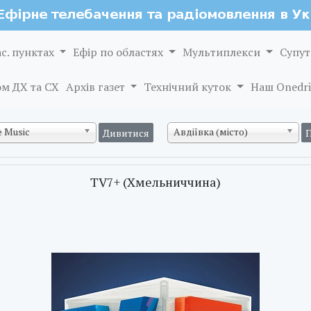
ас. пунктах
Ефір по областях
Мультиплекси
Супут
м ДХ та СХ
Архів газет
Технічний куток
Наш Onedri
 Music
Авдіївка (місто)
TV7+ (Хмельниччина)