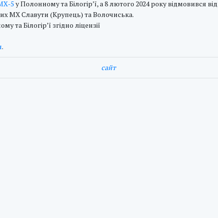
МХ-5
у Полонному та Білогір’ї, а 8 лютого 2024 року відмовився ві
вих МХ Славути (Крупець) та Волочиська.
у та Білогір’ї згідно ліцензії
я
.
cайт