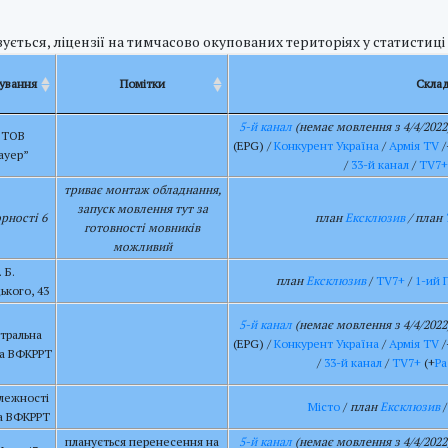
ується, ліцензії на тимчасово окупованих територіях у статистиці
ування
Помітки
Скла
5-й канал
(немає мовлення з 4/4/2022
 ТОВ
(EPG) /
Конкурент Україна
/
Армія TV
/
ауер”
/
33-й канал
/
TV7+
триває монтаж обладнання,
запуск мовлення тут за
орності 6
план
Ексклюзив
/ план
готовності мовників
можливий
 Б.
план
Ексклюзив
/
TV7+
/
1-ий 
ького, 43
5-й канал
(немає мовлення з 4/4/2022
нтральна
(EPG) /
Конкурент Україна
/
Армія TV
/
ла ВФКРРТ
/
33-й канал
/
TV7+
(+
Ра
алежності
Місто
/
план
Ексклюзив
ла ВФКРРТ
планується перенесення на
5-й канал
(немає мовлення з 4/4/2022