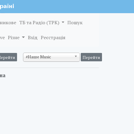
никове
ТБ та Радіо (ТРК)
Пошук
ve
Різне
Вхід
Реєстрація
#Наше Music
на