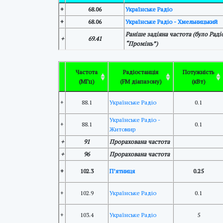
+
68.06
Українське Радіо
+
68.06
Українське Радіо - Хмельницький
Раніше задіяна частота (було Раді
+
69.41
“Промінь”)
Частота
Радіостанція
Потужність
(МГц)
(FM діапазону)
(кВт)
+
88.1
Українське Радіо
0.1
Українське Радіо -
+
88.1
0.1
Житомир
+
91
Прорахована частота
+
96
Прорахована частота
+
102.3
П’ятниця
0.25
+
102.9
Українське Радіо
0.1
+
103.4
Українське Радіо
5