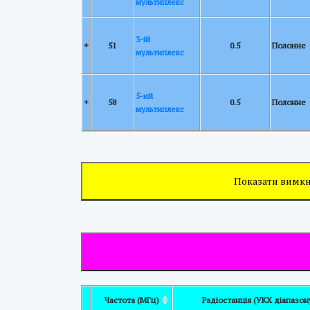
мультиплекс
3-ій
+
51
0.5
Полонне
мультиплекс
5-ий
+
58
0.5
Полонне
мультиплекс
Показати вимкн
Раніше задіяна частота (було Радіо
Частота (КГц)
Радіостанція (СХ діапазону
+
1593
“Культура”)
Частота (МГц)
Радіостанція (УКХ діапазон