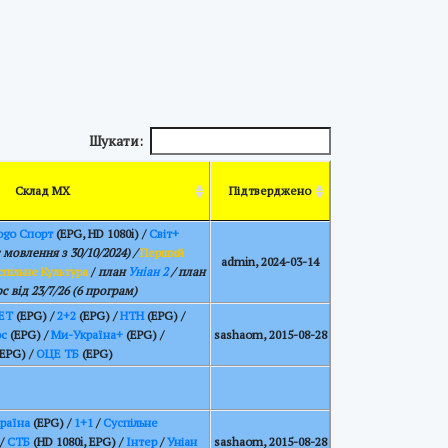
Шукати:
Склад МХ
Підтверджено
go Спорт
(EPG, HD 1080i) /
Світ+
мовлення з 30/10/2024) /
Перший
admin, 2024-03-14
спільне Культура
/
план
Уніан 2
/ план
с від 23/7/26 (6 програм)
ЕТ
(EPG) /
2+2
(EPG) /
НТН
(EPG) /
с
(EPG) /
Ми-Україна+
(EPG) /
sashaom, 2015-08-28
EPG) /
ОЦЕ ТБ
(EPG)
країна
(EPG) /
1+1
/
Суспільне
/
СТБ
(HD 1080i, EPG) /
Інтер
/
Уніан
sashaom, 2015-08-28