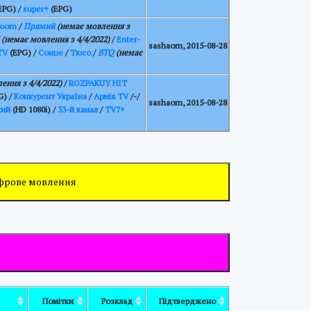
EPG) /
super+
(EPG)
oom
/
Прямий
(немає мовлення з
(немає мовлення з 4/4/2022)
/
Enter-
sashaom, 2015-08-28
TV
(EPG) /
Сонце
/
Тюсо
/
BTQ
(немає
ення з 4/4/2022)
/
ROZPAKUY HIT
G) /
Конкурент Україна
/
Армія TV
/-/
sashaom, 2015-08-28
кий
(HD 1080i) /
33-й канал
/
TV7+
ифрове мовлення
а
Помітки
Розклад
Підтверджено
моно
Помітки
Розклад
Підтверджено