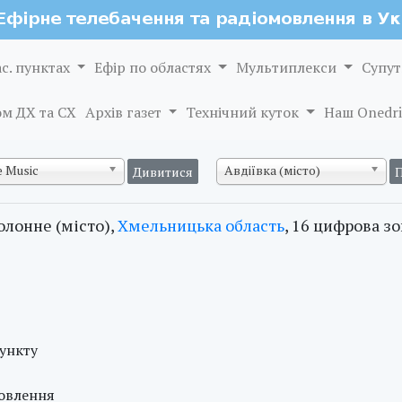
ас. пунктах
Ефір по областях
Мультиплекси
Супут
м ДХ та СХ
Архів газет
Технічний куток
Наш Onedri
 Music
Авдіївка (місто)
олонне (місто),
Хмельницька область
, 16 цифрова зо
пункту
мовлення