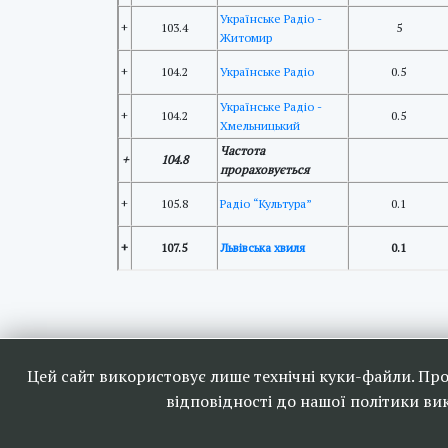
Українське Радіо -
+
103.4
5
Житомир
+
104.2
Українське Радіо
0.5
Українське Радіо -
+
104.2
0.5
Хмельницький
Частота
+
104.8
прораховується
+
105.8
Радіо “Культура”
0.1
+
107.5
Львівська хвиля
0.1
Наші друзі та партн
Цей сайт використовує лише технічні куки-файли. Пр
відповідності до нашої політики в