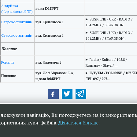
Андріївка
вежа КФКРРТ
(Черняхівської ТГ)
SUSPILNE / UKR / RADIO /
Старокостянтинів
вул. Кривоноса 1
104.2MHz / STAROKON...
SUSPILNE / UKR / RADIO /
Старокостянтинів
вул. Кривоноса 1
104.2MHz / STAROKON...
Полонне
Radio / Kulturа / 105.8 /
Романів
вул. Лялевича 2
Romaniv / Slava / ...
вул. Лесі Українки 5-А,
LVIV.FM / POLONNE / 107.5 F
Полонне
щогла ВФКРРТ
TEL 097 / 297...
ери:
одовжуючи навігацію, Ви погоджуєтесь на їх використанн
икористання куки-файлів.
Дізнатися більше.