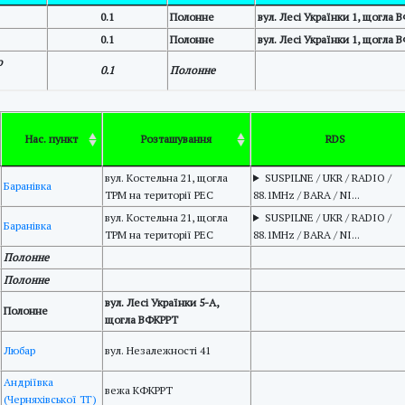
0.1
Полонне
вул. Лесі Українки 1, щогла 
0.1
Полонне
вул. Лесі Українки 1, щогла 
о
0.1
Полонне
Нас. пункт
Розташування
RDS
вул. Костельна 21, щогла
SUSPILNE / UKR / RADIO /
Баранівка
ТРМ на території РЕС
88.1MHz / BARA / NI...
вул. Костельна 21, щогла
SUSPILNE / UKR / RADIO /
Баранівка
ТРМ на території РЕС
88.1MHz / BARA / NI...
Полонне
Полонне
вул. Лесі Українки 5-А,
Полонне
щогла ВФКРРТ
Любар
вул. Незалежності 41
Андріївка
вежа КФКРРТ
(Черняхівської ТГ)