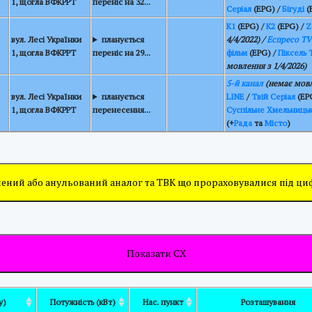
1, щогла ВФКРРТ
переніс на 32...
Серіал
(EPG) /
Бігуді
(
К1
(EPG) /
К2
(EPG) /
Z
вул. Лесі Українки
планується
4/4/2022) /
Еспресо TV
1, щогла ВФКРРТ
переніс на 29...
фільм
(EPG) /
Піксель 
мовлення з 1/4/2026)
5-й канал
(немає мовл
вул. Лесі Українки
планується
LINE
/
Твій Серіал
(EP
1, щогла ВФКРРТ
перенесення...
Суспільне Хмельниць
(+
Рада
та
Місто
)
ений або анульований аналог та ТВК що прораховувалися під ц
вул. Лесі Українки 5-А, щогл
)
Потужність (кВт)
Нас. пункт
Розташування
5
Полонне
ВФКРРТ
Показати СХ
у)
Потужність (кВт)
Нас. пункт
Розташування