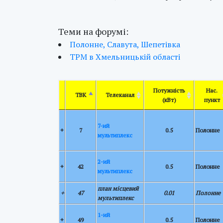
Теми на форумі:
Полонне, Славута, Шепетівка
ТРМ в Хмельницькій області
Потужність
Нас.
ТВК
Телеканал
(кВт)
пункт
7-ий
+
7
0.5
Полонне
мультиплекс
2-ий
+
42
0.5
Полонне
мультиплекс
план місцевий
+
47
0.01
Полонне
мультиплекс
1-ий
+
49
0.5
Полонне