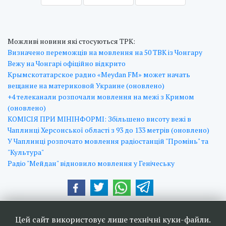
Можливі новини які стосуються ТРК:
Визначено переможців на мовлення на 50 ТВК із Чонгару
Вежу на Чонгарі офіційно відкрито
Крымскотатарское радио «Meydan FM» может начать
вещание на материковой Украине (оновлено)
+4 телеканали розпочали мовлення на межі з Кримом
(оновлено)
КОМІСІЯ ПРИ МІНІНФОРМІ: Збільшено висоту вежі в
Чаплинці Херсонської області з 93 до 133 метрів (оновлено)
У Чаплинці розпочато мовлення радіостанцій "Промінь" та
"Культура"
Радіо "Мейдан" відновило мовлення у Генічеську
Наші друзі та партнери:
Цей сайт використовує лише технічні куки-файли.