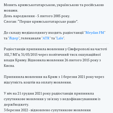
Мовить кримськотатарською, українською та російською
мовами.
День народження - 5 лютого 2005 року.
Слоган: “Перше кримськотатарське радіо”.
До складу медіахолдингу входять радіостанції "
Meydan FM
"
та "
Лідер
", телеканали "
ATR
" та "
Lale
".
Радіостанція припинила мовлення у Сімферополі на частоті
102,7 МГц 31/03/2015 через політичний тиск оккупаційної
влади Криму. Відновила мовлення 26 лютого 2015 року з
Києва.
Припинила мовлення на Крим з 1 березня 2021 року через
відсутність коштів на оплату мовлення.
У ніч на 21 грудня 2021 року радіостанція припинила
супутникове мовлення у зв'язку з недофінансуванням із
держбюджету.
3 березня 2022 - відновлено супутникове мовлення