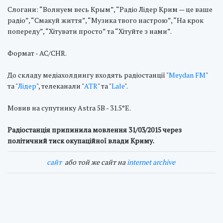
Слогани: “Волнуем весь Крым”, “Радiо Лiдер Крим — це ваше
радiо”, “Смакуй життя”, “Музика твого настрою”, “На крок
попереду”, “Хiтувати просто” та “Хiтуйте з нами”.
Формат - AC/CHR.
До складу медіахолдингу входять радіостанції "
Meydan FM
"
та "
Лідер
", телеканали "
ATR
" та "
Lale
".
Мовив на супутнику Astra 5B - 31.5°E.
Радіостанція припинила мовлення 31/03/2015 через
політичний тиск окупаційної влади Криму.
cайт
або той же сайт на
internet archive