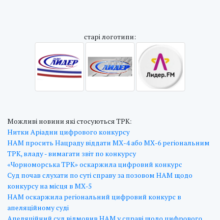
cтарі логотипи:
Можливі новини які стосуються ТРК:
Нитки Аріадни цифрового конкурсу
НАМ просить Нацраду віддати МХ-4 або МХ-6 регіональним
ТРК, владу - вимагати звіт по конкурсу
«Чорноморська ТРК» оскаржила цифровий конкурс
Суд почав слухати по суті справу за позовом НАМ щодо
конкурсу на місця в МХ-5
НАМ оскаржила регіональний цифровий конкурс в
апеляційному суді
Апеляційний суд відмовив НАМ у справі щодо цифрового