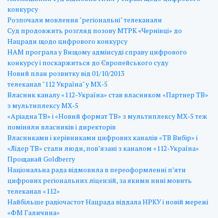
конкурсу
Розпочали мовлення "регіональні" телеканали
Суд продовжить розгляд позову МТРК «Чернівці» до
Нацради щодо цифрового конкурсу
НАМ програла у Вищому адмінсуді справу цифрового
конкурсу і поскаржиться до Європейського суду
Новий план розвитку від 01/10/2013
телеканал "112 Україна" у МХ-5
Власник каналу «112-Україна» став власником «Партнер ТВ»
з мультиплексу МХ-5
«Аріадна ТВ» і «Новий формат ТВ» з мультиплексу МХ-5 теж
поміняли власників і директорів
Власниками і керівниками цифрових каналів «ТВ Вибір» і
«Лідер ТВ» стали люди, пов’язані з каналом «112-Україна»
Прощавай Goldberry
Національна рада відмовила в переоформленні п’яти
цифрових регіональних ліцензій, за якими нині мовить
телеканал «112»
Найбільше радіочастот Нацрада віддала НРКУ і новій мережі
«ФМ Галичина»