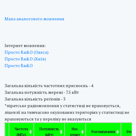
Мапа аналогового мовлення
Інтернет мовлення:
Просто Radi.O (Одеса)
Просто Radi.O (Київ)
Просто Radi.O
Загальна кількість частотних присвоєнь - 4
Загальна потужність мережі - 7.5 кВт
Загальна кількість регіонів - 3
*піратське радіомовлення у статистиці не враховується,
ліцензії на тимчасово окупованих територіях у статистиці не
враховуються та у переліку не вказуються
Частота
Потужність
Нас.
Розташування
Регіо
(МГц)
(кВт)
пункт