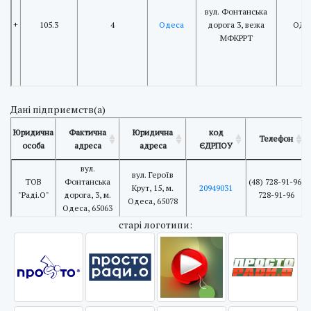
вул. Фонтанська
+
105.3
4
Одеса
дорога 3, вежа
ОДС
МФКРРТ
Дані підприємств(а)
Юридична
Фактична
Юридична
код
Телефон
особа
адреса
адреса
ЄДРПОУ
вул.
вул. Героїв
ТОВ
Фонтанська
(48) 728-91-96,
Крут, 15, м.
20949031
"Раді.О"
дорога, 3, м.
728-91-96
Одеса, 65078
Одеса, 65063
cтарі логотипи: