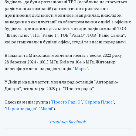
будівель, де були розташовані ТРО (особливо це стосується
радіомовних компаній) автоматично призвела до
припинення діяльності мовників. Наприклад, внаслідок
виведення з експлуатації та обезструмлення однієї з офісних
будівель припинили діяльність чотири радіокомпанії ТОВ
“Шанс плюс”, ПП “Радіо 1”, ТОВ “Раді.О”, ТОВ “Радіо Санна”,
які розташували в будівлі офіси, студії та власні передавачі.
В Ізмаїлі та Миколаєві мовлення немає з весни 2022 року.
28 березня 2024 - 100,5 МГц Київ та 104,6 МГц Житомир
переоформлено на радіостанцію "
Марія
".
У Дніпрі на цій частоті мовила радіостанція “Авторадіо-
Дніпро”, згодом (до 2025 р) - “Просто радіо”
Одеська медіагруппа ("
Просто Раді.О
", "
Європа Плюс
",
"
Народне радіо
", "
Miami
").
сторінка facebook