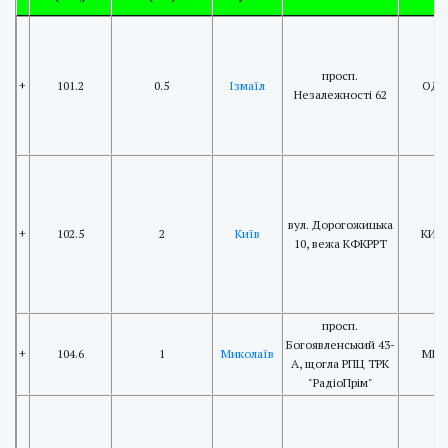
просп.
+
101.2
0.5
Ізмаїл
ОДС
Незалежності 62
вул. Дорогожицька
+
102.5
2
Київ
КИЇВ
10, вежа КФКРРТ
просп.
Богоявленський 43-
+
104.6
1
Миколаїв
МИК
А, щогла РПЦ ТРК
"РадіоПрім"