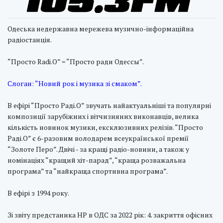
Одеська недержавна мережева музично-інформаційна
радіостанція.
“Просто Radi.O” = “Просто ради Одессы”.
Слоган: “Новий рок і музика зі смаком”.
В ефірі “Просто Раді.О” звучать найактуальніші та популярні
композиції зарубіжних і вітчизняних виконавців, велика
кількість новинок музики, ексклюзивних релізів. “Просто
Раді.О” є 6-разовим володарем всеукраїнської премії
“Золоте Перо”. Двічі - за кращі радіо-новини, а також у
номінаціях “кращий хіт-парад”, “краща розважальна
програма” та “найкраща спортивна програма”.
В ефірі з 1994 року.
Зі звіту предстаника НР в ОДС за 2022 рік: 4. закриття офісних