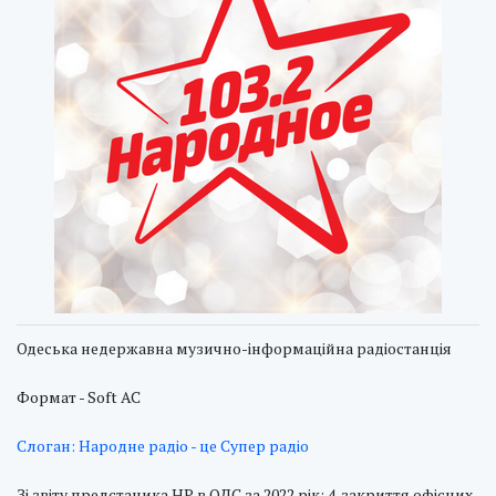
Одеська недержавна музично-інформаційна радіостанція
Формат - Soft AC
Слоган: Народне радіо - це Супер радіо
Зі звіту предстаника НР в ОДС за 2022 рік: 4. закриття офісних