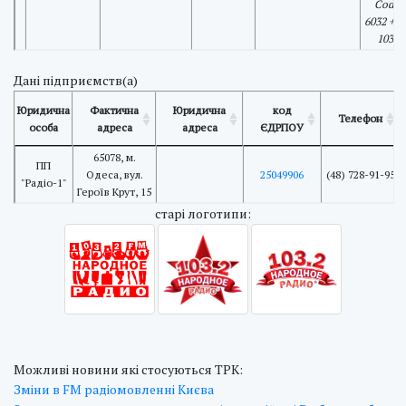
Code:
6032 + A
103.2
Дані підприємств(а)
Юридична
Фактична
Юридична
код
Телефон
особа
адреса
адреса
ЄДРПОУ
65078, м.
ПП
Одеса, вул.
25049906
(48) 728-91-95
"Радіо-1"
Героїв Крут, 15
cтарі логотипи:
Можливі новини які стосуються ТРК:
Зміни в FM радіомовленні Києва