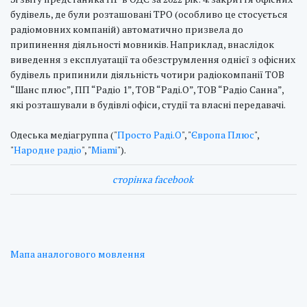
будівель, де були розташовані ТРО (особливо це стосується
радіомовних компаній) автоматично призвела до
припинення діяльності мовників. Наприклад, внаслідок
виведення з експлуатації та обезструмлення однієї з офісних
будівель припинили діяльність чотири радіокомпанії ТОВ
“Шанс плюс”, ПП “Радіо 1”, ТОВ “Раді.О”, ТОВ “Радіо Санна”,
які розташували в будівлі офіси, студії та власні передавачі.
Одеська медіагруппа ("
Просто Раді.О
", "
Європа Плюс
",
"
Народне радіо
", "
Miami
").
сторінка facebook
Мапа аналогового мовлення