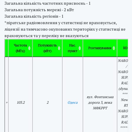
Загальна кількість частотних присвоєнь - 1
Загальна потужність мережі - 2 кВт
Загальна кількість регіонів - 1
*піратське радіомовлення у статистиці не враховується,
ліцензії на тимчасово окупованих територіях у статистиці не
враховуються та у переліку не вказуються
Частота
Потужність
Нас.
Розташування
RDS
(МГц)
(кВт)
пункт
NAROD
/
NAROD
SUPER
RADIO
(dynami
*****
вул. Фонтанська
News +
+
103.2
2
Одеса
дорога 3, вежа
RT:
МФКРРТ
NAROD
SUPER
RADIO
***** P