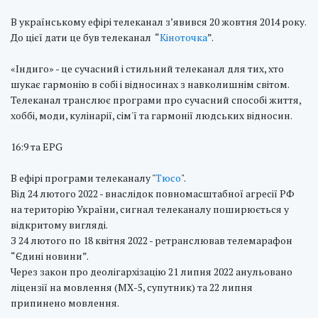
В українському ефірі телеканал з’явився 20 жовтня 2014 року.
До цієї дати це був телеканал “
Кіноточка
”.
«Індиго» - це сучасний і стильний телеканал для тих, хто
шукає гармонію в собі і відносинах з навколишнім світом.
Телеканал транслює програми про сучасний способі життя,
хоббі, моди, кулінарії, сім'ї та гармонії людських відносин.
16:9 та EPG
В ефірі програми телеканалу "
Тюсо
".
Від 24 лютого 2022 - внаслідок повномасштабної агресії РФ
на територію України, сигнал телеканалу поширюється у
відкритому вигляді.
З 24 лютого по 18 квітня 2022 - ретранслював телемарафон
“Єдині новини”.
Через закон про деолігархізацію 21 липня 2022 анульовано
ліцензії на мовлення (МХ-5, супутник) та 22 липня
припинено мовлення.