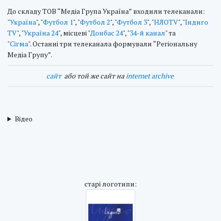
До складу ТОВ “Медіа Група Україна” входили телеканали:
"
Україна
", "
Футбол 1
", "
Футбол 2
", "
Футбол 3
", "
НЛОTV
", "
Індиго
TV
", "
Україна 24
", місцеві "
Донбас 24
", "
34-й канал
" та
"
Сігма
". Останні три телеканала формували “Регіональну
Медіа Групу”.
cайт
або той же сайт на
internet archive
Відео
cтарі логотипи: