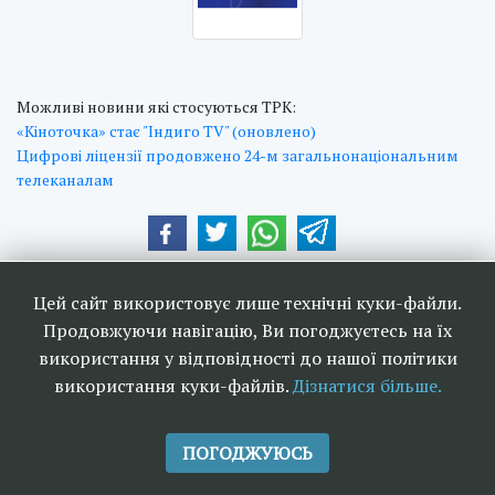
Можливі новини які стосуються ТРК:
«Кіноточка» стає "Індиго TV" (оновлено)
Цифрові ліцензії продовжено 24-м загальнонаціональним
телеканалам
Наші друзі та партнери:
Цей сайт використовує лише технічні куки-файли.
Продовжуючи навігацію, Ви погоджуєтесь на їх
використання у відповідності до нашої політики
використання куки-файлів.
Дізнатися більше.
<<
Ефірне телебачення та
>>
радіомовлення в Україні 2006-
ПОГОДЖУЮСЬ
2026