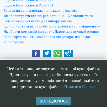
З Днем Незалежності України!
Бонуси на день народження в казино онлайн
Як облаштувати власну радіостанцію — 3 основні етапи
Ель: чому однієї назви для вибору замало
Що подивитися після роботи: легкі фільми для відпочинку
Як обрати домашній інтернет у Львові для великої родини
Коли варто змінити мобільного оператора і що це дає
користувачу
Наші друзі та партнери:
Цей сайт використовує лише технічні куки-файли.
Продовжуючи навігацію, Ви погоджуєтесь на їх
використання у відповідності до нашої політики
використання куки-файлів.
Дізнатися більше.
<<
Ефірне телебачення та
>>
радіомовлення в Україні 2006-
ПОГОДЖУЮСЬ