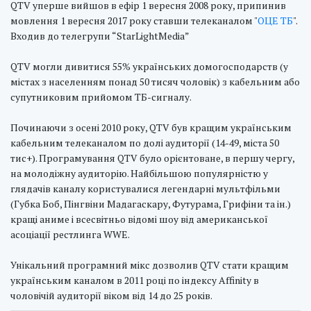
QTV уперше вийшов в ефір 1 вересня 2008 року, припинив
мовлення 1 вересня 2017 року ставши телеканалом "
ОЦЕ ТБ
".
Входив до телегрупи “StarLightMedia”
QTV могли дивитися 55% українських домогосподарств (у
містах з населенням понад 50 тисяч чоловік) з кабельним або
супутниковим прийомом ТБ-сигналу.
Починаючи з осені 2010 року, QTV був кращим українським
кабельним телеканалом по долі аудиторії (14-49, міста 50
тис+). Програмування QTV було орієнтоване, в першу чергу,
на молодіжну аудиторію. Найбільшою популярністю у
глядачів каналу користувалися легендарні мультфільми
(Губка Боб, Пінгвіни Мадагаскару, Футурама, Грифіни та ін.)
кращі аниме і всесвітньо відомі шоу від американської
асоціації рестлинга WWE.
Унікальний програмний мікс дозволив QTV стати кращим
українським каналом в 2011 році по індексу Affinity в
чоловічій аудиторії віком від 14 до 25 років.