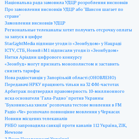
Національна рада замовила УДЦР розроблення висновків
Про замовлення висновків УДЦР або "Шансон шагает по
стране"
Замовлення висновків УДЦР
Региональные телеканалы хотят получить отсрочку оплаты
за запуск в цифре
StarLightMedia підпише угоди із «Зеонбудом» у Нацраді
ICTV, СТБ, Новий і М1 підписали угоди із «Зеонбудом»
Нитки Аріадни цифрового конкурсу
«Зеонбуд» могут признать монополистом и заставить
снизить тарифы
Нова радіостанція у Запорізькій області (ОНОВЛЕНО)
Передавачі НРКУ працюють тільки на 32 ФМ-частотах
Арбитраж подтвердил правомерность 10-миллионного
иска основателя "Гала-Радио" против Украины
"Буковинська хвиля" розпочала тестове мовлення в FM
Радіо «Че» розпочало повноцінне мовлення у Черкасах
Новини місцевих телеканалів
РНБО запровадила санкції проти каналів 112 Україна, ZIK,
Newsone
З Днем Незалежності України!