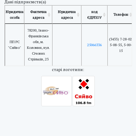
Дані підприємств(а)
Юридична
Фактична
Юридична
код
Телефон
особа
адреса
адреса
ЄДРПОУ
78200, Івано-
Франківська
(3433) 7-28-02,
ПП РС
обл, м.
25066336
5-08-55, 5-00-
"Сяйво"
Коломия, вул.
15
Січових
Стрільців, 23
cтарі логотипи: