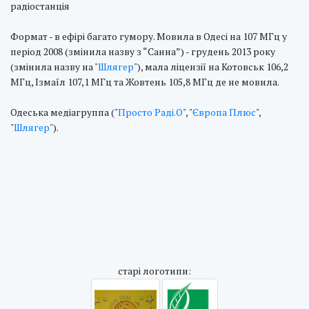
радіостанція
Формат - в ефірі багато гумору. Мовила в Одесі на 107 МГц у
період 2008 (змінила назву з “Санна”) - грудень 2013 року
(змінила назву на "
Шлягер
"), мала ліцензії на Котовськ 106,2
МГц, Ізмаїл 107,1 МГц та Жовтень 105,8 МГц де не мовила.
Одеська медіагруппа ("
Просто Раді.О
", "
Європа Плюс
",
"
Шлягер
").
cтарі логотипи: