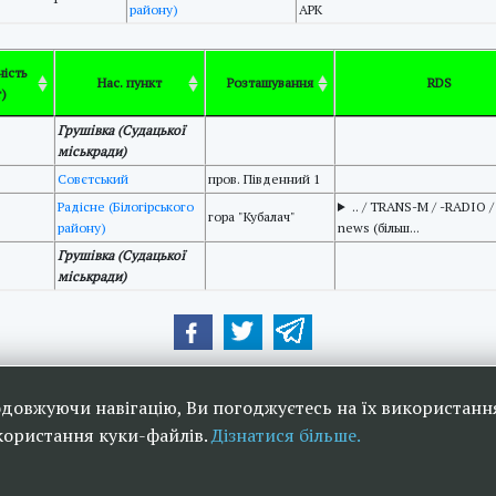
району)
АРК
ість
Нас. пункт
Розташування
RDS
т)
Грушівка (Судацької
міськради)
Совєтський
пров. Південний 1
Радісне (Білогірського
.. / TRANS-M / -RADIO / 
гора "Кубалач"
району)
news (більш...
Грушівка (Судацької
міськради)
ери:
одовжуючи навігацію, Ви погоджуєтесь на їх використанн
икористання куки-файлів.
Дізнатися більше.
рне телебачення та радіомовлення в Україні 2006-