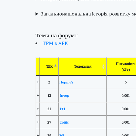
Загальнонаціональна історія розвитку 
Теми на форумі:
ТРМ в АРК
Потужність
ТВК
Телеканал
(кВт)
+
2
Перший
5
+
12
Інтер
0.001
+
21
1+1
0.001
+
27
Тоніс
0.001
+
29
М1
0.001