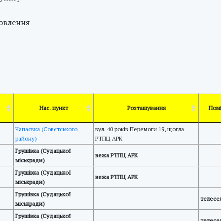
мовлення
Нас. пункт
Розташування
Пом
Чапаєвка (Совєтського
вул. 40 років Перемоги 19, щогла
району)
РТПЦ АРК
Грушівка (Судацької
вежа РТПЦ АРК
міськради)
Грушівка (Судацької
вежа РТПЦ АРК
міськради)
Грушівка (Судацької
телесе
міськради)
Грушівка (Судацької
телесе