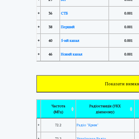
+
36
СТБ
0.001
+
38
Перший
0.001
+
40
5-ий канал
0.001
+
46
Новий канал
0.001
Показати вимкн
Частота
Радіостанція (УКХ
(МГц)
діапазону)
+
72.2
Радіо "Крим"
+
72.2
Українське Радіо