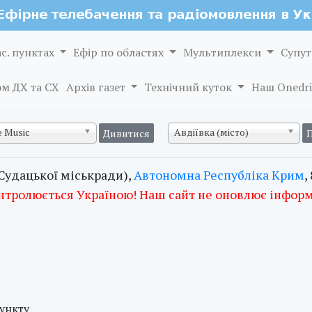
ас. пунктах
Ефір по областях
Мультиплекси
Супут
м ДХ та СХ
Архів газет
Технічний куток
Наш Onedri
 Music
Авдіївка (місто)
Судацької міськради),
Автономна Республіка Крим
,
нтролюється Україною! Наш сайт не оновлює інфор
пункту