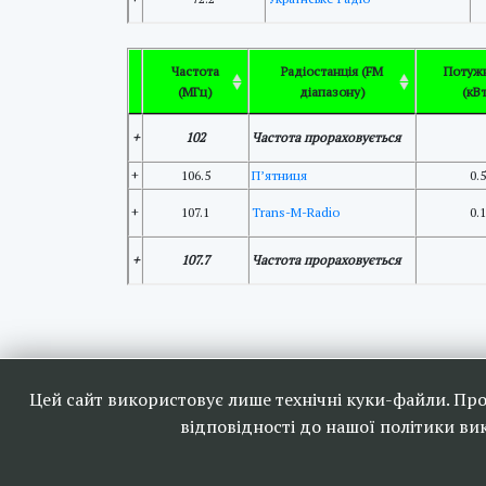
Частота
Радіостанція (FM
Потужн
(МГц)
діапазону)
(кВ
+
102
Частота прораховується
+
106.5
П’ятниця
0.5
+
107.1
Trans-M-Radio
0.1
+
107.7
Частота прораховується
Наші друзі та партн
Цей сайт використовує лише технічні куки-файли. Пр
відповідності до нашої політики в
<<
Ефі