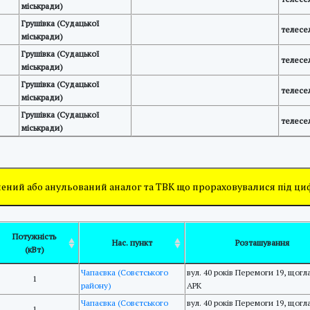
міськради)
Грушівка (Судацької
телесе
міськради)
Грушівка (Судацької
телесе
міськради)
Грушівка (Судацької
телесе
міськради)
Грушівка (Судацької
телесе
міськради)
ений або анульований аналог та ТВК що прораховувалися під ц
Потужність
Нас. пункт
Розташування
(кВт)
Чапаєвка (Совєтського
вул. 40 років Перемоги 19, щог
1
району)
АРК
Чапаєвка (Совєтського
вул. 40 років Перемоги 19, щог
1