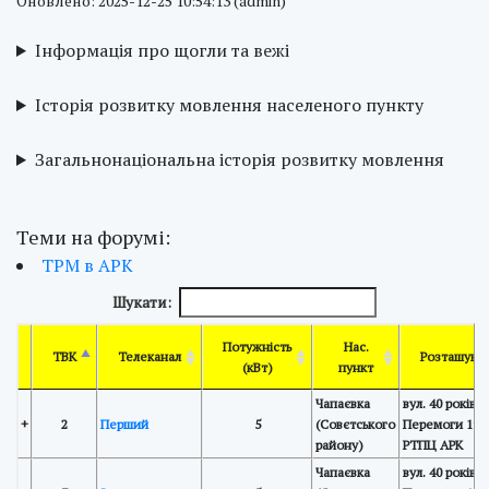
Оновлено: 2025-12-25 10:54:13 (admin)
Інформація про щогли та вежі
Історія розвитку мовлення населеного пункту
Загальнонаціональна історія розвитку мовлення
Теми на форумі:
ТРМ в АРК
Шукати:
Потужність
Нас.
ТВК
Телеканал
Розташува
(кВт)
пункт
Чапаєвка
вул. 40 років
+
2
Перший
5
(Совєтського
Перемоги 19,
району)
РТПЦ АРК
Чапаєвка
вул. 40 років