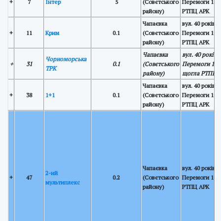
+
7
Інтер
5
(Совєтського
Перемоги 19,
району)
РТПЦ АРК
Чапаєвка
вул. 40 років
+
11
Крим
0.1
(Совєтського
Перемоги 19,
району)
РТПЦ АРК
Чапаєвка
вул. 40 років
Чорноморська
+
31
0.1
(Совєтського
Перемоги 19,
ТРК
району)
щогла РТПЦ 
Чапаєвка
вул. 40 років
+
38
1+1
0.1
(Совєтського
Перемоги 19,
району)
РТПЦ АРК
Чапаєвка
вул. 40 років
2-ий
+
47
0.2
(Совєтського
Перемоги 19,
мультиплекс
району)
РТПЦ АРК