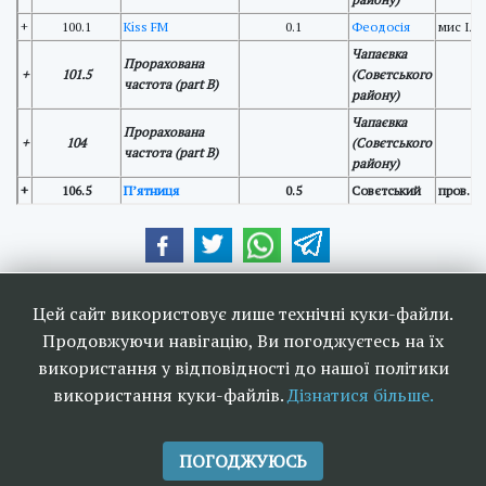
+
100.1
Kiss FM
0.1
Феодосія
мис Іллі
Чапаєвка
Прорахована
+
101.5
(Совєтського
частота (part B)
району)
Чапаєвка
Прорахована
+
104
(Совєтського
частота (part B)
району)
+
106.5
П’ятниця
0.5
Совєтський
пров. П
Наші друзі та партнери:
Цей сайт використовує лише технічні куки-файли.
Продовжуючи навігацію, Ви погоджуєтесь на їх
використання у відповідності до нашої політики
використання куки-файлів.
Дізнатися більше.
<<
Ефірне телебачення та
>>
радіомовлення в Україні 2006-
ПОГОДЖУЮСЬ