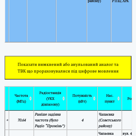
району)
РТПЦ АРК
Показати вимкнений або анульований аналог та
ТВК що прораховувалися під цифрове мовлення
Радіостанція
Частота
Потужність
Нас.
(УКХ
Розт
(МГц)
(кВт)
пункт
діапазону)
Раніше задіяна
Чапаєвка
+
70.64
частота (було
4
(Совєтського
Радіо “Промінь”)
району)
Чапаєвка
вул. 40 