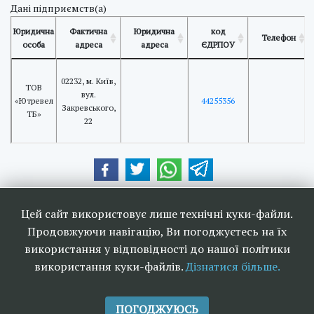
Дані підприємств(а)
Юридична
Фактична
Юридична
код
Телефон
особа
адреса
адреса
ЄДРПОУ
02232, м. Київ,
ТОВ
вул.
«Ютревел
44255356
Закревського,
ТБ»
22
Наші друзі та партнери:
Цей сайт використовує лише технічні куки-файли.
Продовжуючи навігацію, Ви погоджуєтесь на їх
використання у відповідності до нашої політики
використання куки-файлів.
Дізнатися більше.
<<
Ефірне телебачення та
>>
радіомовлення в Україні 2006-
ПОГОДЖУЮСЬ