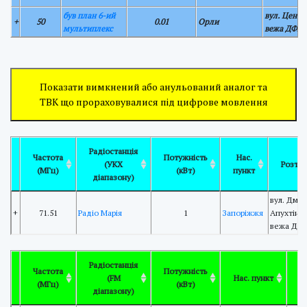
був план 6-ий
вул. Центр
+
50
0.01
Орли
мультиплекс
вежа ДФК
Показати вимкнений або анульований аналог та
ТВК що прораховувалися під цифрове мовлення
Радіостанція
Частота
Потужність
Нас.
(УКХ
Розта
(МГц)
(кВт)
пункт
діапазону)
вул. Дмит
+
71.51
Радіо Марія
1
Запоріжжя
Апухтіна 
вежа ДФ
Радіостанція
Частота
Потужність
(FM
Нас. пункт
Р
(МГц)
(кВт)
діапазону)