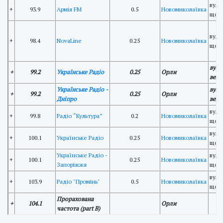
вул.
+
93.9
Армія FM
0.5
Новомиколаївка
щог
вул.
+
98.4
NovaLine
0.25
Новомиколаївка
щог
вул.
+
99.2
Українське Радіо
0.25
Орли
веж
Українське Радіо -
вул.
+
99.2
0.25
Орли
Дніпро
веж
вул.
+
99.8
Радіо “Культура”
0.2
Новомиколаївка
щог
вул.
+
100.1
Українське Радіо
0.25
Новомиколаївка
щог
Українське Радіо -
вул.
+
100.1
0.25
Новомиколаївка
Запоріжжя
щог
вул.
+
103.9
Радіо "Промінь"
0.5
Новомиколаївка
щог
Прорахована
+
104.1
Орли
частота (part B)