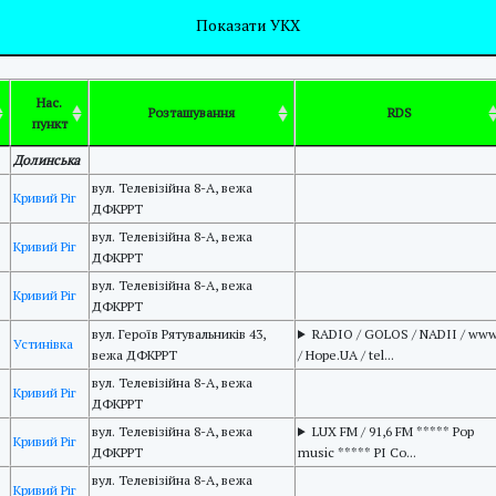
Розташування
Помітки
відкликана через відсутнє мовлення
пункт
Показати УКХ
Нас.
Розташування
RDS
пункт
Долинська
вул. Телевізійна 8-А, вежа
Кривий Ріг
ДФКРРТ
вул. Телевізійна 8-А, вежа
Кривий Ріг
ДФКРРТ
вул. Телевізійна 8-А, вежа
Кривий Ріг
ДФКРРТ
вул. Героїв Рятувальників 43,
RADIO / GOLOS / NADII / www
Устинівка
вежа ДФКРРТ
/ Hope.UA / tel...
вул. Телевізійна 8-А, вежа
Кривий Ріг
ДФКРРТ
вул. Телевізійна 8-А, вежа
LUX FM / 91,6 FM ***** Pop
Кривий Ріг
ДФКРРТ
music ***** PI Co...
вул. Телевізійна 8-А, вежа
Кривий Ріг