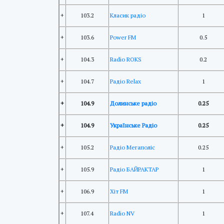
+
103.2
Класик радіо
1
+
103.6
Power FM
0.5
+
104.3
Radio ROKS
0.2
+
104.7
Радіо Relax
1
+
104.9
Долинське радіо
0.25
+
104.9
Українське Радіо
0.25
+
105.2
Радіо Мегаполіс
0.25
+
105.9
Радіо БАЙРАКТАР
1
+
106.9
Хіт FM
1
+
107.4
Radio NV
1