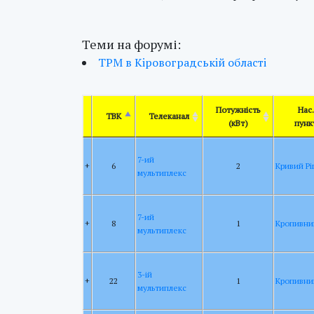
Теми на форумі:
ТРМ в Кiровоградськiй областi
Потужність
Нас.
ТВК
Телеканал
(кВт)
пунк
7-ий
+
6
2
Кривий Рі
мультиплекс
7-ий
+
8
1
Кропивни
мультиплекс
3-ій
+
22
1
Кропивни
мультиплекс