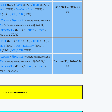
/
ТЕТ
(EPG) /
2+2
(EPG) /
НТН
(EPG) /
BanderaTV, 2026-03-
люс
(EPG) /
Ми-Україна+
(EPG) /
10
2
(EPG) /
ОЦЕ ТБ
(EPG)
/
Zoom
/
Прямий
(немає мовлення з
TV
(немає мовлення з 4/4/2022)
/
Піксель TV
(EPG) /
Сонце
/
Тюсо
/
я з 1/4/2026)
/
ТЕТ
(EPG) /
2+2
(EPG) /
НТН
(EPG) /
люс
(EPG) /
Ми-Україна+
(EPG) /
2
(EPG) /
ОЦЕ ТБ
(EPG)
/
Zoom
/
Прямий
(немає мовлення з
TV
(немає мовлення з 4/4/2022)
/
BanderaTV, 2026-03-
Піксель TV
(EPG) /
Сонце
/
Тюсо
/
10
я з 1/4/2026)
ифрове мовлення
 "Скіфія-Центр", була