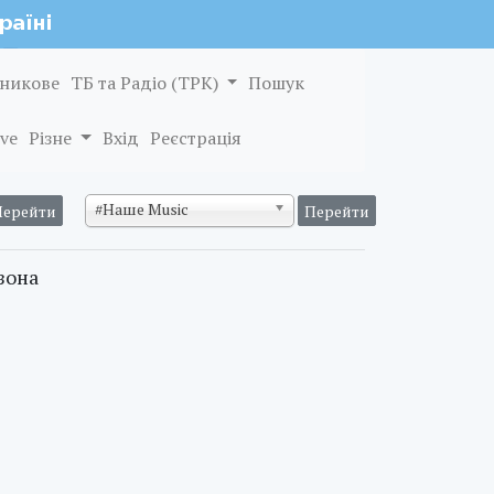
никове
ТБ та Радіо (ТРК)
Пошук
ve
Різне
Вхід
Реєстрація
#Наше Music
зона