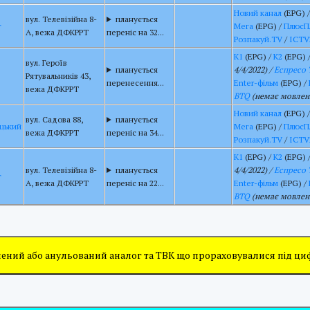
Новий канал
(EPG) 
вул. Телевізійна 8-
планується
г
Мега
(EPG) /
ПлюсП
А, вежа ДФКРРТ
переніс на 32...
Розпакуй.TV
/
ICTV
К1
(EPG) /
К2
(EPG) 
вул. Героїв
планується
4/4/2022) /
Еспресо 
Рятувальників 43,
перенесення...
Enter-фільм
(EPG) /
вежа ДФКРРТ
BTQ
(немає мовленн
Новий канал
(EPG) 
вул. Садова 88,
планується
цький
Мега
(EPG) /
ПлюсП
вежа ДФКРРТ
переніс на 34...
Розпакуй.TV
/
ICTV
К1
(EPG) /
К2
(EPG) 
вул. Телевізійна 8-
планується
4/4/2022) /
Еспресо 
г
А, вежа ДФКРРТ
переніс на 22...
Enter-фільм
(EPG) /
BTQ
(немає мовленн
ений або анульований аналог та ТВК що прораховувалися під ц
раніше ліцензія належала радіостанції
ть
Нас.
Долинська