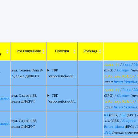
Розташування
Помітки
Розклад
т
Армія TV
/
Рада
/
Me
вул. Телевізійна 8-
ТВК
(EPG) /
Сонце+
(нем
г
А, вежа ДФКРРТ
"європейський"...
(EPG, звук MPEG)
/
план
Інтер Україна
Армія TV
/
Рада
/
Me
вул. Садова 88,
ТВК
(EPG) /
Сонце+
(нем
цький
вежа ДФКРРТ
"європейський"...
(EPG, звук MPEG)
/
план
Інтер Україна
К1
(EPG) /
К2
(EPG) 
вул. Садова 88,
4/4/2022) /
Еспресо 
цький
вежа ДФКРРТ
Enter-фільм
(EPG) /
BTQ
(немає мовленн