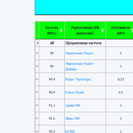
(МГц)
діапазону)
(кВт)
Частота
Радіостанція (FM
Потужність
(МГц)
діапазону)
(кВт)
+
88
Прорахована частота
+
90
Українське Радіо
1
Українське Радіо -
+
90
1
Дніпро
+
90.4
Радіо "Культура"
0.25
+
90.9
Голос Надії
0.1
+
91.1
Армія FM
1
+
91.6
Люкс FM
1
+
93.5
DJ FM
1