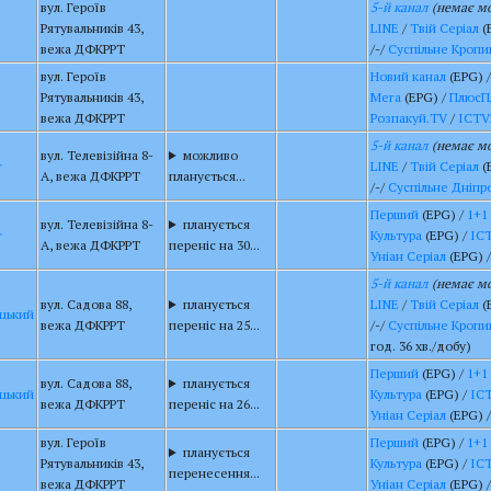
вул. Героїв
5-й канал
(немає мо
Рятувальників 43,
LINE
/
Твій Серіал
(
вежа ДФКРРТ
/-/
Суспільне Кропи
вул. Героїв
Новий канал
(EPG) 
Рятувальників 43,
Мега
(EPG) /
ПлюсП
вежа ДФКРРТ
Розпакуй.TV
/
ICTV
5-й канал
(немає мо
вул. Телевізійна 8-
можливо
г
LINE
/
Твій Серіал
(
А, вежа ДФКРРТ
планується...
/-/
Суспільне Дніпр
Перший
(EPG) /
1+1
вул. Телевізійна 8-
планується
г
Культура
(EPG) /
IC
А, вежа ДФКРРТ
переніс на 30...
Уніан Серіал
(EPG) 
5-й канал
(немає мо
вул. Садова 88,
планується
LINE
/
Твій Серіал
(
цький
вежа ДФКРРТ
переніс на 25...
/-/
Суспільне Кропи
год. 36 хв./добу)
Перший
(EPG) /
1+1
вул. Садова 88,
планується
цький
Культура
(EPG) /
IC
вежа ДФКРРТ
переніс на 26...
Уніан Серіал
(EPG) 
вул. Героїв
Перший
(EPG) /
1+1
планується
Рятувальників 43,
Культура
(EPG) /
IC
перенесення...
вежа ДФКРРТ
Уніан Серіал
(EPG) 