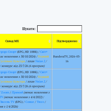
Шукати:
Склад МХ
Підтверджено
gogo Спорт
(EPG, HD 1080i) /
Світ+
ає мовлення з 30/10/2024) /
Перший
BanderaTV, 2026-03-
Суспільне Культура
/
план
Уніан 2
/
16
/ конкурс від 23/7/26 (6 програм)
gogo Спорт
(EPG, HD 1080i) /
Світ+
ає мовлення з 30/10/2024) /
Перший
Суспільне Культура
/
план
Уніан 2
/
/ конкурс від 23/7/26 (6 програм)
/
Zoom
/
Прямий
(немає мовлення з
TV
(немає мовлення з 4/4/2022)
/
Піксель TV
(EPG) /
Сонце
/
Тюсо
/
я з 1/4/2026)