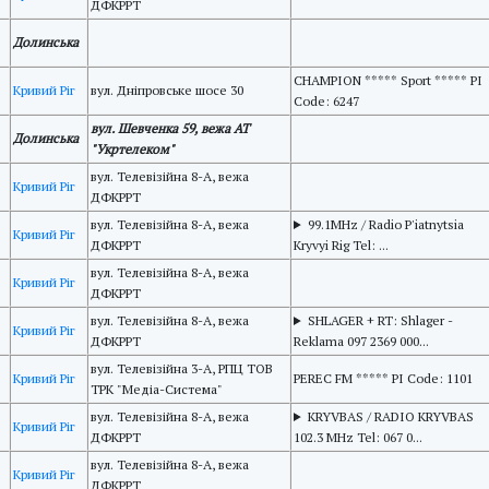
ДФКРРТ
Долинська
CHAMPION ***** Sport ***** PI
Кривий Ріг
вул. Дніпровське шосе 30
Code: 6247
вул. Шевченка 59, вежа АТ
Долинська
"Укртелеком"
вул. Телевізійна 8-А, вежа
Кривий Ріг
ДФКРРТ
вул. Телевізійна 8-А, вежа
99.1MHz / Radio P'iatnytsia
Кривий Ріг
ДФКРРТ
Kryvyi Rig Tel: ...
вул. Телевізійна 8-А, вежа
Кривий Ріг
ДФКРРТ
вул. Телевізійна 8-А, вежа
SHLAGER + RT: Shlager -
Кривий Ріг
ДФКРРТ
Reklama 097 2369 000...
вул. Телевізійна 3-А, РПЦ ТОВ
Кривий Ріг
PEREC FM ***** PI Code: 1101
ТРК "Медіа-Система"
вул. Телевізійна 8-А, вежа
KRYVBAS / RADIO KRYVBAS
Кривий Ріг
ДФКРРТ
102.3 MHz Tel: 067 0...
вул. Телевізійна 8-А, вежа
Кривий Ріг
ДФКРРТ