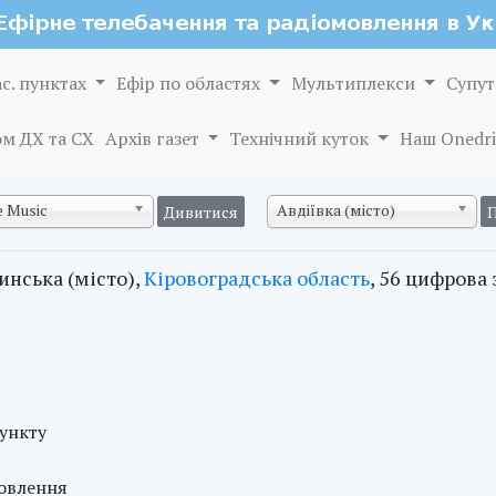
ас. пунктах
Ефір по областях
Мультиплекси
Супут
м ДХ та СХ
Архів газет
Технічний куток
Наш Onedri
 Music
Авдіївка (місто)
инська (місто),
Кіровоградська область
, 56 цифрова 
пункту
мовлення