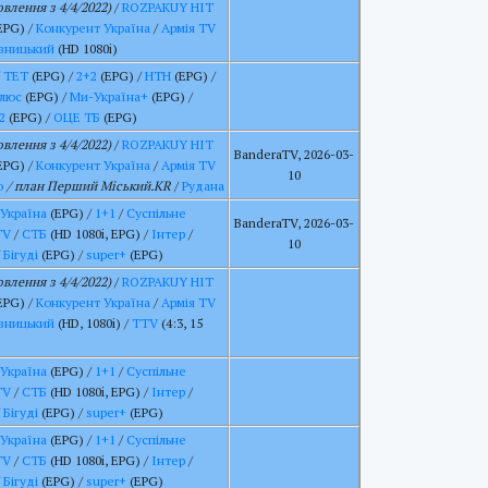
влення з 4/4/2022)
/
ROZPAKUY HIT
EPG) /
Конкурент Україна
/
Армія TV
вницький
(HD 1080i)
/
ТЕТ
(EPG) /
2+2
(EPG) /
НТН
(EPG) /
люс
(EPG) /
Ми-Україна+
(EPG) /
2
(EPG) /
ОЦЕ ТБ
(EPG)
влення з 4/4/2022)
/
ROZPAKUY HIT
BanderaTV, 2026-03-
EPG) /
Конкурент Україна
/
Армія TV
10
о
/ план Перший Міський.KR
/
Рудана
 Україна
(EPG) /
1+1
/
Суспільне
BanderaTV, 2026-03-
TV
/
СТБ
(HD 1080i, EPG) /
Інтер
/
10
/
Бігуді
(EPG) /
super+
(EPG)
влення з 4/4/2022)
/
ROZPAKUY HIT
EPG) /
Конкурент Україна
/
Армія TV
вницький
(HD, 1080i) /
TTV
(4:3, 15
 Україна
(EPG) /
1+1
/
Суспільне
TV
/
СТБ
(HD 1080i, EPG) /
Інтер
/
/
Бігуді
(EPG) /
super+
(EPG)
 Україна
(EPG) /
1+1
/
Суспільне
TV
/
СТБ
(HD 1080i, EPG) /
Інтер
/
/
Бігуді
(EPG) /
super+
(EPG)