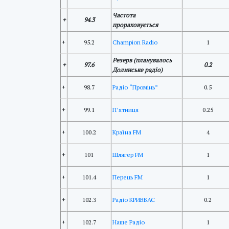
Частота
+
94.3
прораховується
+
95.2
Champion Radio
1
Резерв (планувалось
+
97.6
0.2
Долинське радіо)
+
98.7
Радіо “Промінь”
0.5
+
99.1
П’ятниця
0.25
+
100.2
Країна FM
4
+
101
Шлягер FM
1
+
101.4
Перець FM
1
+
102.3
Радіо КРИВБАС
0.2
+
102.7
Наше Радіо
1