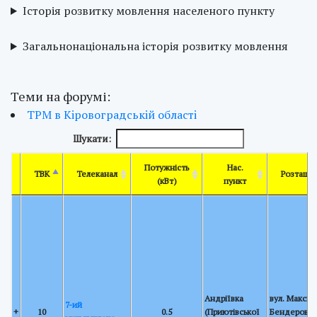
Історія розвитку мовлення населеного пункту
Загальнонаціональна історія розвитку мовлення
Теми на форумі:
ТРМ в Кiровоградськiй областi
Шукати:
Потужність
Нас.
ТВК
Телеканал
Розташу
(кВт)
пункт
Андріївка
вул. Максим
7-ий
+
10
0.5
(Приютівської
Бендерова 