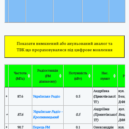
Показати вимкнений або анульований аналог та
ТВК що прораховувалися під цифрове мовлення
Радіостанція
Частота
Потужність
Нас.
(FM
Роз
(МГц)
(кВт)
пункт
діапазону)
Андріївка
вул. М
+
87.6
Українське Радіо
0.5
(Приютівської
Бендер
ТГ)
ДФКР
Андріївка
вул. 
Українське Радіо -
+
87.6
0.5
(Приютівської
Бендер
Кропивницький
ТГ)
ДФКР
+
90.7
Перець FM
0.1
Олександрія
вул. З