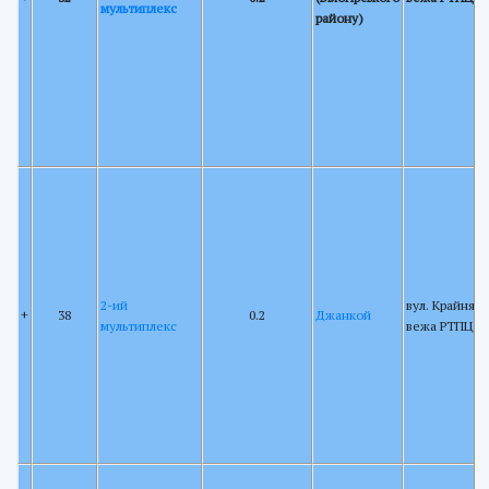
мультиплекс
району)
2-ий
вул. Крайня 20
+
38
0.2
Джанкой
мультиплекс
вежа РТПЦ А