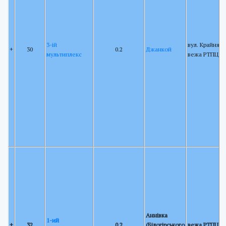
3-ій
вул. Крайня 20
+
30
0.2
Джанкой
мультиплекс
вежа РТПЦ А
Аннівка
1-ий
+
32
0.2
(Білогірського
вежа РТПЦ К