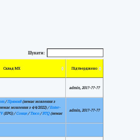
Шукати:
Склад МХ
Підтверджено
admin, 201?-??-??
om
/
Прямий
(немає мовлення з
немає мовлення з 4/4/2022)
/
Enter-
admin, 201?-??-??
TV
(EPG) /
Сонце
/
Тюсо
/
BTQ
(немає