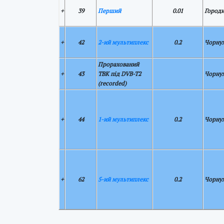
+
39
Перший
0.01
Город
+
42
2-ий мультиплекс
0.2
Чорну
Прорахований
+
43
ТВК під DVB-T2
Чорну
(recorded)
+
44
1-ий мультиплекс
0.2
Чорну
+
62
5-ий мультиплекс
0.2
Чорну