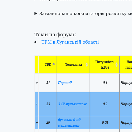
Загальнонаціональна історія розвитку 
Теми на форумі:
ТРМ в Луганській області
Потужність
Нас
ТВК
Телеканал
(кВт)
пун
+
21
Перший
0.1
Чорну
+
23
3-ій мультиплекс
0.2
Чорну
був план 6-ий
+
29
0.01
Чорну
мультиплекс