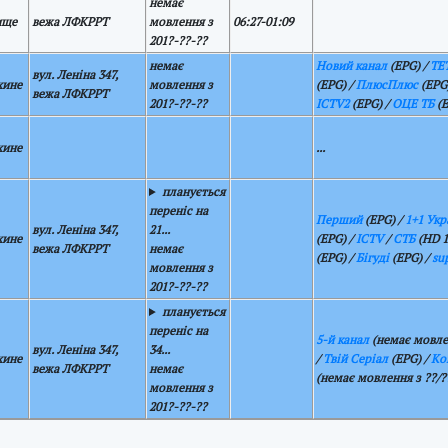
немає
ище
вежа ЛФКРРТ
мовлення з
06:27-01:09
201?-??-??
немає
Новий канал
(EPG) /
ТЕ
вул. Леніна 347,
хине
мовлення з
(EPG) /
ПлюсПлюс
(EPG
вежа ЛФКРРТ
201?-??-??
ICTV2
(EPG) /
ОЦЕ ТБ
(E
хине
...
планується
переніс на
Перший
(EPG) /
1+1 Укр
вул. Леніна 347,
21...
хине
(EPG) /
ICTV
/
СТБ
(HD 1
вежа ЛФКРРТ
немає
(EPG) /
Бігуді
(EPG) /
su
мовлення з
201?-??-??
планується
переніс на
5-й канал
(немає мовлен
вул. Леніна 347,
34...
хине
/
Твій Серіал
(EPG) /
Ко
вежа ЛФКРРТ
немає
(немає мовлення з ??/?
мовлення з
201?-??-??