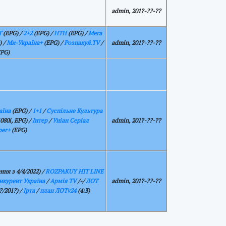
admin, 201?-??-??
Т
(EPG) /
2+2
(EPG) /
НТН
(EPG) /
Мега
) /
Ми-Україна+
(EPG) /
Розпакуй.TV
/
admin, 201?-??-??
PG)
аїна
(EPG) /
1+1
/
Суспільне Культура
080i, EPG) /
Інтер
/
Уніан Серіал
admin, 201?-??-??
per+
(EPG)
ня з 4/4/2022)
/
ROZPAKUY HIT LINE
нкурент Україна
/
Армія TV
/-/
ЛОТ
admin, 201?-??-??
?/201?) /
Ірта
/
план ЛОТv24
(4:3)