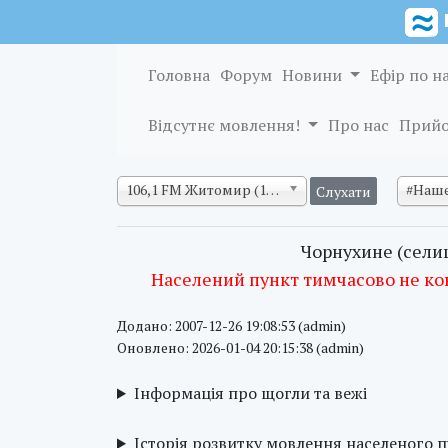
Головна
Форум
Новини
Ефір по н
Відсутнє мовлення!
Про нас
Прийо
106,1 FM Житомир (128 кб/с)
#Наше
Чорнухине (сели
Населений пункт тимчасово не ко
Додано: 2007-12-26 19:08:53 (admin)
Оновлено: 2026-01-04 20:15:38 (admin)
Інформація про щогли та вежі
Історія розвитку мовлення населеного 