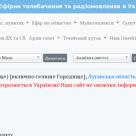
ас. пунктах
Ефір по областях
Мультиплекси
Супут
м ДХ та СХ
Архів газет
Технічний куток
Наш Onedri
 Music
Авдіївка (місто)
ще) {включно селище Городище},
Луганська область
нтролюється Україною! Наш сайт не оновлює інфор
пункту