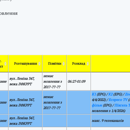
мовлення
.
Розташування
Помітки
Розклад
кт
немає
вул. Леніна 347,
хине
мовлення з
06:27-01:09
вежа ЛФКРРТ
201?-??-??
К1
(EPG) /
К2
(EPG) /
Zo
немає
вул. Леніна 347,
4/4/2022) /
Еспресо TV
(
хине
мовлення з
вежа ЛФКРРТ
фільм
(EPG) /
Піксель 
201?-??-??
мовлення з 1/4/2026)
вул. Леніна 347,
хине
макс. 9 телеканалів
вежа ЛФКРРТ