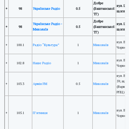
Добре
вул. Шу
+
98
Українське Радіо
0.5
(Баштанської
щогла 
ТГ)
Добре
Українське Радіо -
вул. Шу
+
98
0.5
(Баштанської
Миколаїв
щогла 
ТГ)
вул. В'
+
100.1
Радіо “Культура”
1
Миколаїв
Чорнов
вул. В'
+
102.8
Наше Радіо
1
Миколаїв
Чорново
вул. Ве
59, що
+
103.3
Армія FM
0.5
Миколаїв
(Варвар
РПЦ)
вул. В'
+
105.1
П’ятниця
1
Миколаїв
Чорново