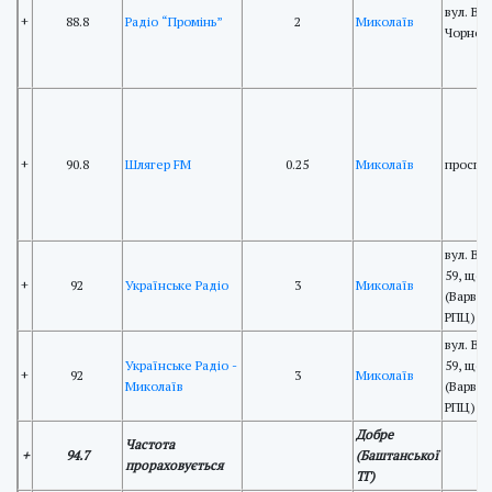
вул. В'
+
88.8
Радіо “Промінь”
2
Миколаїв
Чорново
+
90.8
Шлягер FM
0.25
Миколаїв
просп. 
вул. Ве
59, що
+
92
Українське Радіо
3
Миколаїв
(Варвар
РПЦ)
вул. Ве
Українське Радіо -
59, що
+
92
3
Миколаїв
Миколаїв
(Варвар
РПЦ)
Добре
Частота
+
94.7
(Баштанської
прораховується
ТГ)