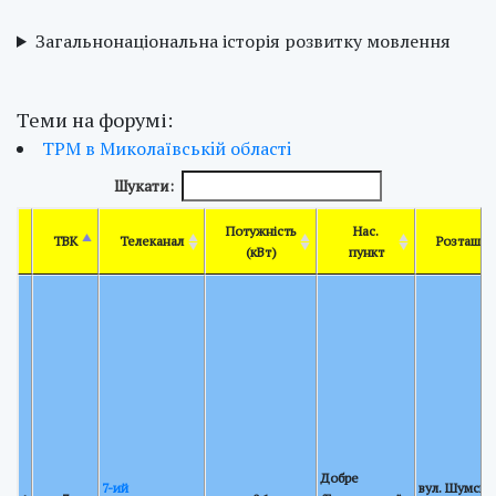
Загальнонаціональна історія розвитку мовлення
Теми на форумі:
ТРМ в Миколаївськiй областi
Шукати:
Потужність
Нас.
ТВК
Телеканал
Розташув
(кВт)
пункт
Добре
7-ий
вул. Шумська