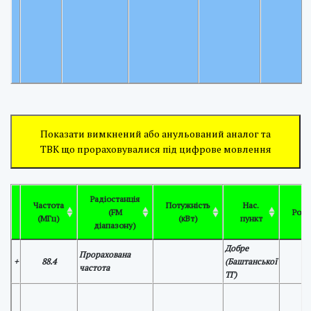
Показати вимкнений або анульований аналог та
ТВК що прораховувалися під цифрове мовлення
Радіостанція
Частота
Потужність
Нас.
(FM
Розт
(МГц)
(кВт)
пункт
діапазону)
Добре
Прорахована
+
88.4
(Баштанської
частота
ТГ)