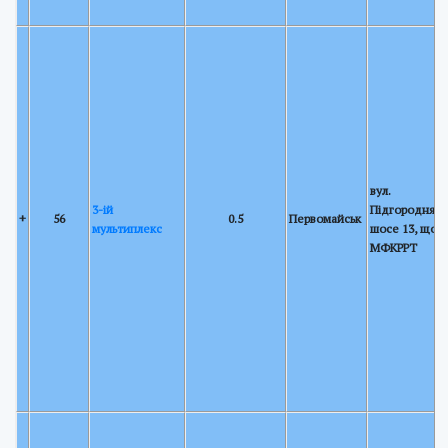
вул.
3-ій
Підгороднянс
+
56
0.5
Первомайськ
мультиплекс
шосе 13, щогл
МФКРРТ