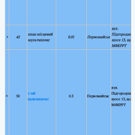
вул.
план місцевий
Підгороднянс
+
42
0.01
Первомайськ
мультиплекс
шосе 13, щог
МФКРРТ
вул.
1-ий
Підгороднянс
+
50
0.5
Первомайськ
мультиплекс
шосе 13, щогл
МФКРРТ