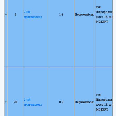
вул.
7-ий
Підгороднянс
+
6
1.4
Первомайськ
мультиплекс
шосе 13, щогл
МФКРРТ
вул.
2-ий
Підгороднянс
+
28
0.5
Первомайськ
мультиплекс
шосе 13, щогл
МФКРРТ