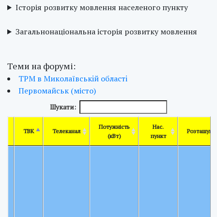
Історія розвитку мовлення населеного пункту
Загальнонаціональна історія розвитку мовлення
Теми на форумі:
ТРМ в Миколаївськiй областi
Первомайськ (місто)
Шукати:
Потужність
Нас.
ТВК
Телеканал
Розташува
(кВт)
пункт