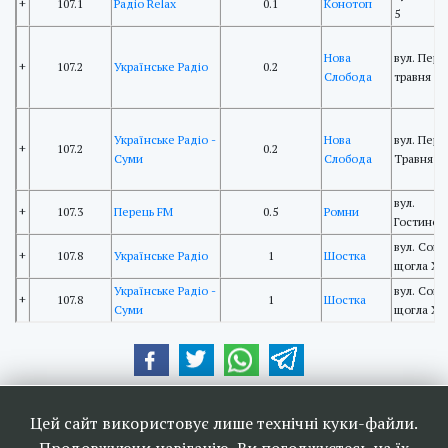
+
107.1
Радіо Relax
0.1
Конотоп
5
Нова
вул. Пер
+
107.2
Українське Радіо
0.2
Слобода
травня
Українське Радіо -
Нова
вул. Пер
+
107.2
0.2
Суми
Слобода
Травня
вул.
+
107.3
Перець FM
0.5
Ромни
Гостинодв
вул. Соня
+
107.8
Українське Радіо
1
Шостка
щогла Х
Українське Радіо -
вул. Соня
+
107.8
1
Шостка
Суми
щогла Х
Наші друзі та партнери:
Цей сайт використовує лише технічні куки-файли.