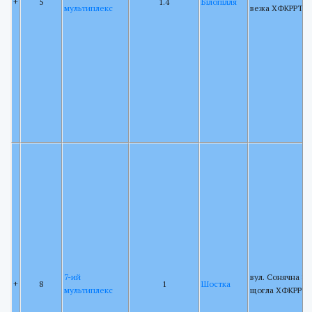
+
5
1.4
Білопілля
мультиплекс
вежа ХФКРРТ
7-ий
вул. Сонячна 88,
+
8
1
Шостка
мультиплекс
щогла ХФКРРТ