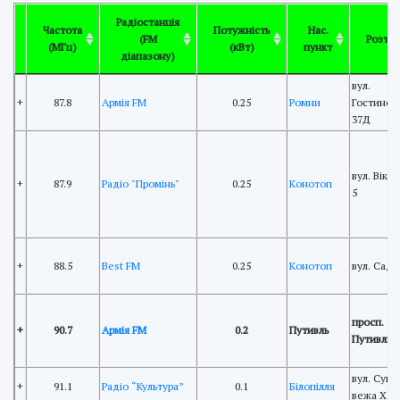
Радіостанція
Частота
Потужність
Нас.
(FM
Розта
(МГц)
(кВт)
пункт
діапазону)
вул.
+
87.8
Армія FM
0.25
Ромни
Гостинод
37Д
вул. Вікт
+
87.9
Радіо "Промінь"
0.25
Конотоп
5
+
88.5
Best FM
0.25
Конотоп
вул. Садо
просп. Іо
+
90.7
Армія FM
0.2
Путивль
Путивльсь
вул. Сумс
+
91.1
Радіо “Культура”
0.1
Білопілля
вежа ХФ