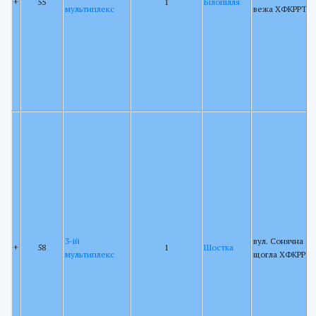
+
55
1
Білопілля
мультиплекс
вежа ХФКРРТ
3-ій
вул. Сонячна 88,
+
58
1
Шостка
мультиплекс
щогла ХФКРРТ