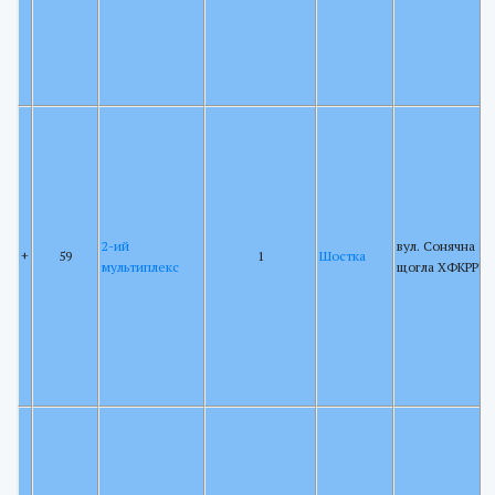
2-ий
вул. Сонячна 88,
+
59
1
Шостка
мультиплекс
щогла ХФКРРТ