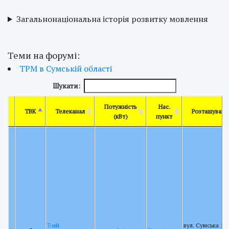
Загальнонаціональна історія розвитку мовлення
Теми на форумі:
ТРМ в Сумській області
Шукати:
Потужність
Нас.
ТВК
Телеканал
Розташуванн
(кВт)
пункт
7-ий
вул. Сумська 15,