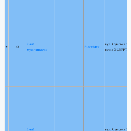
2-ий
вул. Сумська 15,
+
42
1
Білопілля
мультиплекс
вежа ХФКРРТ
1-ий
вул. Сумська 15,