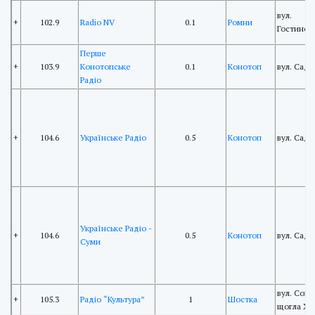
вул.
+
102.9
Radio NV
0.1
Ромни
Гостинодв
Перше
+
103.9
Конотопське
0.1
Конотоп
вул. Садо
Радіо
+
104.6
Українське Радіо
0.5
Конотоп
вул. Садо
Українське Радіо -
+
104.6
0.5
Конотоп
вул. Садо
Суми
вул. Соня
+
105.3
Радіо “Культура”
1
Шостка
щогла Х