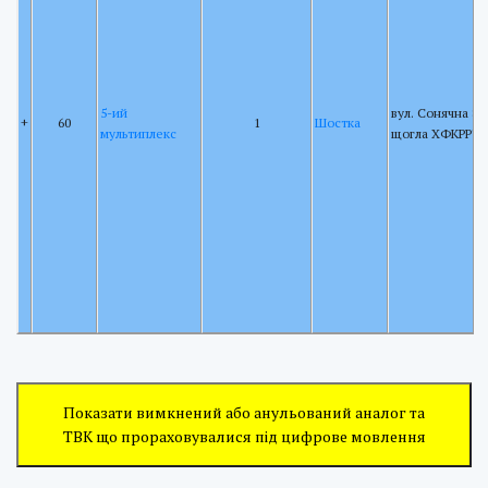
5-ий
вул. Сонячна 88,
+
60
1
Шостка
мультиплекс
щогла ХФКРРТ
Показати вимкнений або анульований аналог та
ТВК що прораховувалися під цифрове мовлення