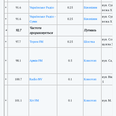
вул. Сумс
+
91.6
Українське Радіо
0.25
Білопілля
вежа ХФ
Українське Радіо -
вул. Сумс
+
91.6
0.25
Білопілля
Суми
вежа ХФ
Частота
+
92.7
Путивль
прораховується
вул. Соня
+
97.7
Терен FM
0.25
Шостка
щогла Х
+
98.1
Армія FM
0.5
Конотоп
вул. Садо
вул. Вікт
+
100.7
Radio NV
0.1
Конотоп
5
+
101.1
Хіт FM
0.1
Конотоп
вул. М. А