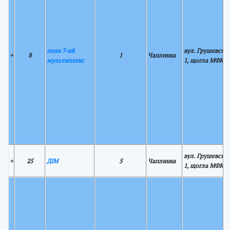
план 7-ий
вул. Грушевськ
+
8
1
Чаплинка
мультиплекс
1, щогла МФКР
вул. Грушевськ
+
25
ДІМ
5
Чаплинка
1, щогла МФКР