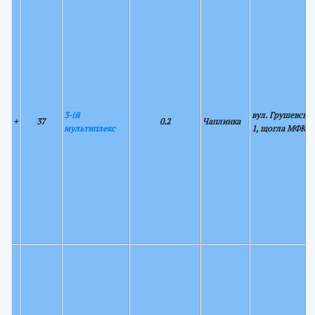
3-ій
вул. Грушевськ
+
37
0.2
Чаплинка
мультиплекс
1, щогла МФКР