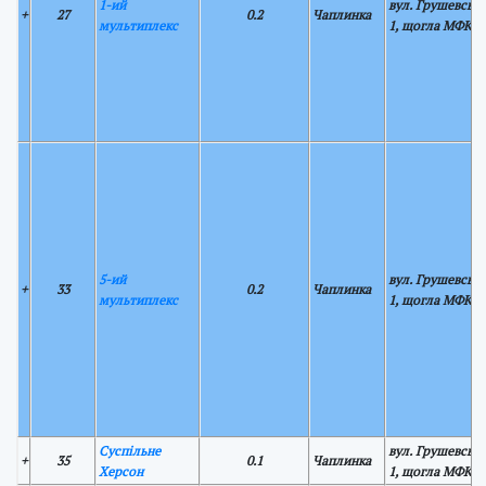
1-ий
вул. Грушевськ
+
27
0.2
Чаплинка
мультиплекс
1, щогла МФКР
5-ий
вул. Грушевськ
+
33
0.2
Чаплинка
мультиплекс
1, щогла МФКР
Суспільне
вул. Грушевськ
+
35
0.1
Чаплинка
Херсон
1, щогла МФКР