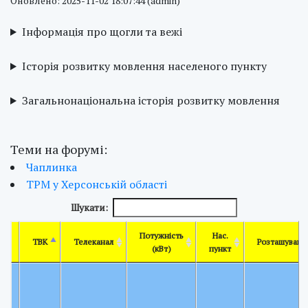
Оновлено: 2025-11-02 18:07:44 (admin)
Інформація про щогли та вежі
Історія розвитку мовлення населеного пункту
Загальнонаціональна історія розвитку мовлення
Теми на форумі:
Чаплинка
ТРМ у Херсонській області
Шукати:
Потужність
Нас.
ТВК
Телеканал
Розташуванн
(кВт)
пункт