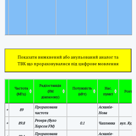
Показати вимкнений або анульований аналог та
ТВК що прораховувалися під цифрове мовлення
Радіостанція
Частота
Потужність
Нас.
(FM
Розта
(МГц)
(кВт)
пункт
діапазону)
Прорахована
Асканія-
+
89
частота
Нова
Резерв (було
+
89.8
0.1
Чаплинка
вул. Кудрі
Херсон FM)
Прорахована
Асканія-