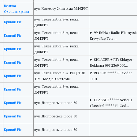
Велика
вул. Космоcу 24, щогла МФКРРТ
Олександрівка
вул. Телевізійна 8-А, вежа
Кривий Ріг
ДФКРРТ
вул. Телевізійна 8-А, вежа
99.1MHz / Radio P'iatnytsi
Кривий Ріг
ДФКРРТ
Kryvyi Rig Tel: ...
вул. Телевізійна 8-А, вежа
Кривий Ріг
ДФКРРТ
вул. Телевізійна 8-А, вежа
SHLAGER + RT: Shlager -
Кривий Ріг
ДФКРРТ
Reklama 097 2369 000...
вул. Телевізійна 3-А, РПЦ ТОВ
PEREC FM ***** PI Code:
Кривий Ріг
ТРК "Медіа-Система"
1101
вул. Телевізійна 8-А, вежа
Кривий Ріг
ДФКРРТ
CLASSIC ***** Serious
Кривий Ріг
вул. Дніпровське шосе 30
Classical ***** PI Cod...
Кривий Ріг
вул. Дніпровське шосе 30
Кривий Ріг
вул. Дніпровське шосе 30