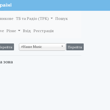
никове
ТБ та Радіо (ТРК)
Пошук
ve
Різне
Вхід
Реєстрація
#Наше Music
а зона