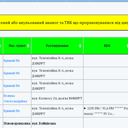
ений або анульований аналог та ТВК що прораховувалися під ц
Нас. пункт
Розташування
RDS
вул. Телевізійна 8-А, вежа
Кривий Ріг
ДФКРРТ
вул. Телевізійна 8-А, вежа
Кривий Ріг
ДФКРРТ
вул. Телевізійна 8-А, вежа
Кривий Ріг
ДФКРРТ
Велика
вул. Космоcу 24, щогла МФКРРТ
Олександрівка
вул. Телевізійна 8-А, вежа
LUX FM / 91,6 FM ***** Po
Кривий Ріг
ДФКРРТ
music ***** PI Co...
Нововоронцовка
вул. Бойківська