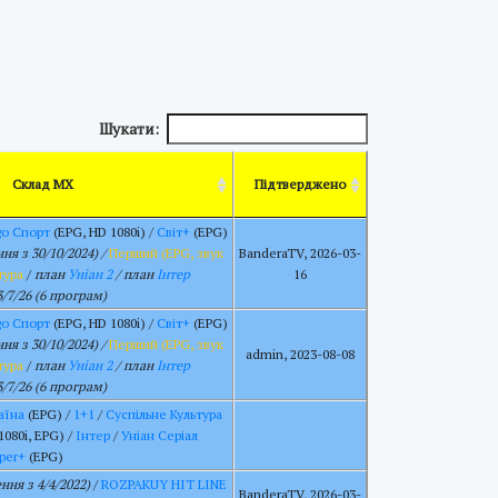
Шукати:
Склад МХ
Підтверджено
o Спорт
(EPG, HD 1080i) /
Світ+
(EPG)
я з 30/10/2024) /
Перший (EPG, звук
BanderaTV, 2026-03-
тура
/
план
Уніан 2
/ план
Інтер
16
3/7/26 (6 програм)
o Спорт
(EPG, HD 1080i) /
Світ+
(EPG)
я з 30/10/2024) /
Перший (EPG, звук
admin, 2023-08-08
тура
/
план
Уніан 2
/ план
Інтер
3/7/26 (6 програм)
аїна
(EPG) /
1+1
/
Суспільне Культура
1080i, EPG) /
Інтер
/
Уніан Серіал
per+
(EPG)
ня з 4/4/2022)
/
ROZPAKUY HIT LINE
BanderaTV, 2026-03-