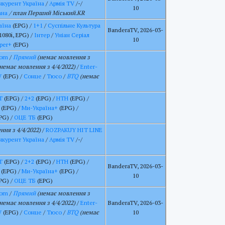
нкурент Україна
/
Армія TV
/-/
10
ана
/ план Перший Міський.KR
аїна
(EPG) /
1+1
/
Суспільне Культура
BanderaTV, 2026-03-
1080i, EPG) /
Інтер
/
Уніан Серіал
10
per+
(EPG)
om
/
Прямий
(немає мовлення з
немає мовлення з 4/4/2022)
/
Enter-
V
(EPG) /
Сонце
/
Тюсо
/
BTQ
(немає
Т
(EPG) /
2+2
(EPG) /
НТН
(EPG) /
(EPG) /
Ми-Україна+
(EPG) /
PG) /
ОЦЕ ТБ
(EPG)
ня з 4/4/2022)
/
ROZPAKUY HIT LINE
нкурент Україна
/
Армія TV
/-/
Т
(EPG) /
2+2
(EPG) /
НТН
(EPG) /
BanderaTV, 2026-03-
(EPG) /
Ми-Україна+
(EPG) /
10
PG) /
ОЦЕ ТБ
(EPG)
om
/
Прямий
(немає мовлення з
немає мовлення з 4/4/2022)
/
Enter-
BanderaTV, 2026-03-
V
(EPG) /
Сонце
/
Тюсо
/
BTQ
(немає
10