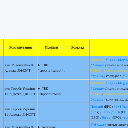
Розташування
Помітки
Розклад
Армія TV
/
Рада
/
Megog
вул. Телевізійна 8-
ТВК
/
Сонце+
(немає мовленн
г
А, вежа ДФКРРТ
"європейський"...
MPEG)
/
Суспільне Куль
Україна
/ конкурс від 2
Армія TV
/
Рада
/
Megog
вул. Героїв України
ТВК
/
Сонце+
(немає мовленн
11-А, вежа ДФКРРТ
"європейський"...
MPEG)
/
Суспільне Куль
Україна
/ конкурс від 2
Перший
(EPG) /
1+1 Укр
вул. Героїв України
(EPG) /
ICTV
/
СТБ
(HD 
11-А, вежа ДФКРРТ
(EPG) /
Бігуді
(EPG) /
su
5-й канал
(немає мовлен
вул. Телевізійна 8-
можливо