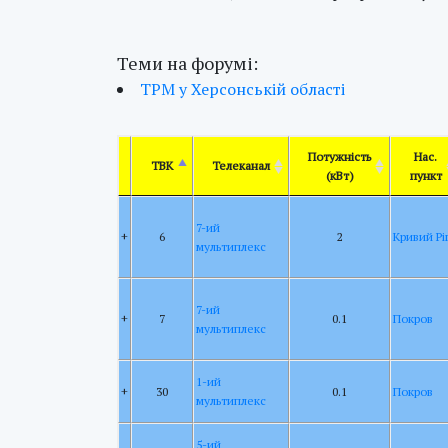
Теми на форумі:
ТРМ у Херсонській області
Потужність
Нас.
ТВК
Телеканал
(кВт)
пункт
7-ий
+
6
2
Кривий Рі
мультиплекс
7-ий
+
7
0.1
Покров
мультиплекс
1-ий
+
30
0.1
Покров
мультиплекс
5-ий