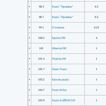
+
98.5
Радіо “Промінь”
0.5
+
98.7
Радіо “Промінь”
0.5
+
99.1
П’ятниця
0.25
+
100.2
Країна FM
4
+
101
Шлягер FM
1
+
101.4
Перець FM
1
+
102.7
Наше Радіо
1
+
103.2
Класик радіо
1
+
104.7
Радіо Relax
1
+
105.9
Радіо БАЙРАКТАР
1