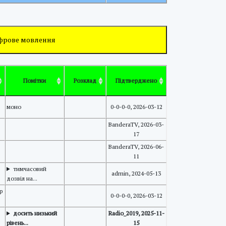
ифрове мовлення
Помітки
Розклад
Підтверджено
моно
0-0-0-0, 2026-03-12
BanderaTV, 2026-03-
17
BanderaTV, 2026-06-
11
тимчасовий
admin, 2024-05-13
дозвіл на...
p
0-0-0-0, 2026-03-12
досить низький
Radio_2019, 2025-11-
рівень...
15