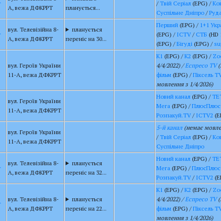
г
/
Твій Серіал
(EPG) /
Ко
А, вежа ДФКРРТ
планується...
Суспільне Дніпро
/
Руд
Перший
(EPG) /
1+1 Укр
вул. Телевізійна 8-
планується
г
(EPG) /
ICTV
/
СТБ
(HD 
А, вежа ДФКРРТ
переніс на 30...
(EPG) /
Бігуді
(EPG) /
su
К1
(EPG) /
К2
(EPG) /
Zo
вул. Героїв України
4/4/2022) /
Еспресо TV
(
11-А, вежа ДФКРРТ
фільм
(EPG) /
Піксель T
мовлення з 1/4/2026)
Новий канал
(EPG) /
ТЕ
вул. Героїв України
Мега
(EPG) /
ПлюсПлюс
11-А, вежа ДФКРРТ
Розпакуй.TV
/
ICTV2
(E
5-й канал
(немає мовлен
вул. Героїв України
/
Твій Серіал
(EPG) /
Ко
11-А, вежа ДФКРРТ
Суспільне Дніпро
Новий канал
(EPG) /
ТЕ
вул. Телевізійна 8-
планується
г
Мега
(EPG) /
ПлюсПлюс
А, вежа ДФКРРТ
переніс на 32...
Розпакуй.TV
/
ICTV2
(E
К1
(EPG) /
К2
(EPG) /
Zo
вул. Телевізійна 8-
планується
4/4/2022) /
Еспресо TV
(
г
А, вежа ДФКРРТ
переніс на 22...
фільм
(EPG) /
Піксель T
мовлення з 1/4/2026)