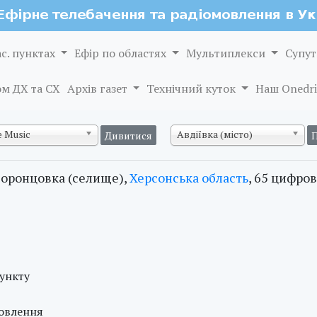
ас. пунктах
Ефір по областях
Мультиплекси
Супут
м ДХ та СХ
Архів газет
Технічний куток
Наш Onedri
 Music
Авдіївка (місто)
оронцовка (селище),
Херсонська область
, 65 цифров
пункту
мовлення