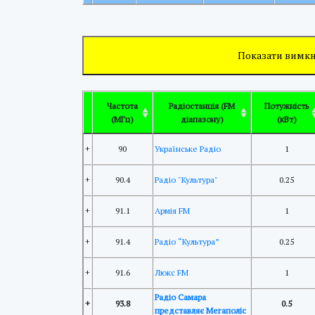
Показати вимкн
Частота
Радіостанція (FM
Потужність
(МГц)
діапазону)
(кВт)
+
90
Українське Радіо
1
+
90.4
Радіо "Культура"
0.25
+
91.1
Армія FM
1
+
91.4
Радіо “Культура”
0.25
+
91.6
Люкс FM
1
Радіо Самара
+
93.8
0.5
представляє Мегаполіс