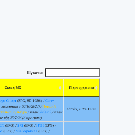
Шукати:
Склад МХ
Підтверджено
ogo Спорт
(EPG, HD 1080i) /
Світ+
 мовлення з 30/10/2024) /
Перший
admin, 2023-11-20
спільне Культура
/
план
Уніан 2
/ план
с від 23/7/26 (6 програм)
ЕТ
(EPG) /
2+2
(EPG) /
НТН
(EPG) /
юс
(EPG) /
Ми-Україна+
(EPG) /