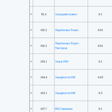
+
92.4
Західний полюс
0.1
+
102.2
Українське Радіо
0.01
Українське Радіо -
+
102.2
0.01
Ужгород
+
103.1
Захід FM+
0.1
+
104.4
Закарпаття FM
0.05
+
105.1
Закарпаття FM
0.5
+
107.7
FM Галичина
0.1