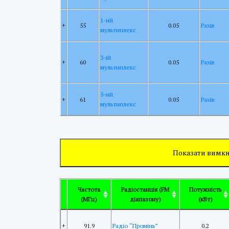
1-ий
+
55
0.05
Рахів
мультиплекс
3-ій
+
60
0.05
Рахів
мультиплекс
5-ий
+
61
0.05
Рахів
мультиплекс
Показати вимкн
Частота
Радіостанція (FM
Потужність
(МГц)
діапазону)
(кВт)
+
91.9
Радіо “Промінь”
0.2