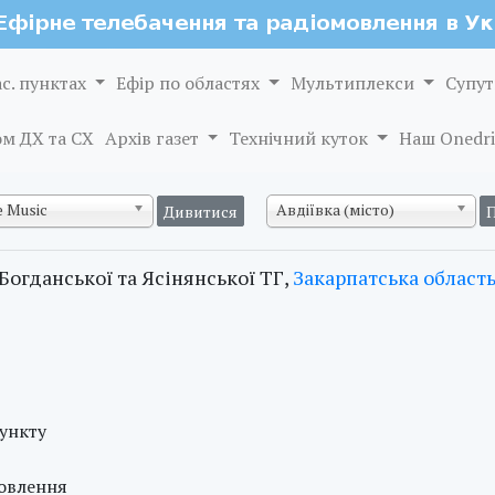
ас. пунктах
Ефір по областях
Мультиплекси
Супут
м ДХ та СХ
Архів газет
Технічний куток
Наш Onedri
 Music
Авдіївка (місто)
Богданської та Ясінянської ТГ,
Закарпатська област
пункту
мовлення