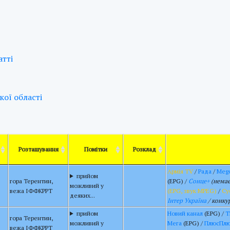
тті
ої області
Розташування
Помітки
Розклад
Армія TV
/
Рада
/
Meg
прийом
гора Терентин,
(EPG) /
Сонце+
(немає
можливий у
вежа ІФФКРРТ
(EPG, звук MPEG)
/
Су
деяких...
Інтер Україна
/ конкур
прийом
Новий канал
(EPG) /
Т
гора Терентин,
можливий у
Мега
(EPG) /
ПлюсПл
вежа ІФФКРРТ