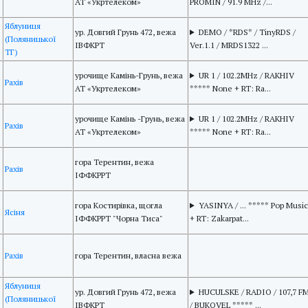
АТ «Укртелеком»
PROMIN / 91.9 MHz /...
Яблуниця
ур. Довгий Грунь 472, вежа
DEMO / *RDS* / TinyRDS /
(Поляницької
ІВФКРТ
Ver.1.1 / MRDS1322 ...
ТГ)
урочище Камінь-Грунь, вежа
UR 1 / 102.2MHz / RAKHIV
Рахів
АТ «Укртелеком»
***** None + RT: Ra...
урочище Камінь -Грунь, вежа
UR 1 / 102.2MHz / RAKHIV
Рахів
АТ «Укртелеком»
***** None + RT: Ra...
гора Терентин, вежа
Рахів
ІФФКРРТ
гора Костирівка, щогла
YASINYA / ... ***** Pop Music
Ясіня
ІФФКРРТ "Чорна Тиса"
+ RT: Zakarpat...
Рахів
гора Терентин, власна вежа
Яблуниця
ур. Довгий Грунь 472, вежа
HUCULSKE / RADIO / 107,7 F
(Поляницької
ІВФКРТ
/ BUKOVEL ***** ...