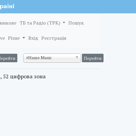
никове
ТБ та Радіо (ТРК)
Пошук
ve
Різне
Вхід
Реєстрація
#Наше Music
ь
, 52 цифрова зона