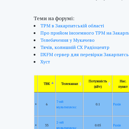
Теми на форумі:
ТРМ в Закарпатській області
Про прийом іноземного ТРМ на Закарпа
Телебачення у Мукачево
Тячів, колишній СХ Радіоцентр
DXFM сервер для перевірки Закарпатськ
Хуст
Потужність
Нас.
ТВК
Телеканал
(кВт)
пункт
7-ий
+
6
0.1
Рахів
мультиплекс
2-ий
+
33
0.05
Рахів
мультиплекс