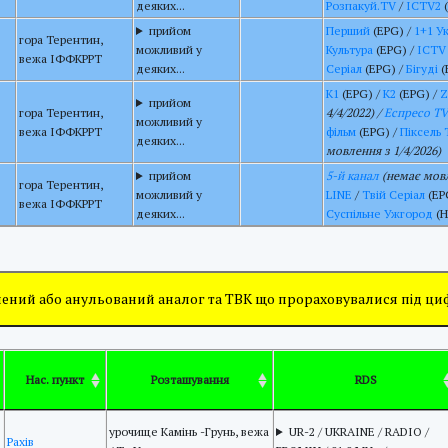
деяких...
Розпакуй.TV
/
ICTV2
(
прийом
Перший
(EPG) /
1+1 У
гора Терентин,
можливий у
Культура
(EPG) /
ICTV
вежа ІФФКРРТ
деяких...
Серіал
(EPG) /
Бігуді
(
К1
(EPG) /
К2
(EPG) /
прийом
гора Терентин,
4/4/2022) /
Еспресо TV
можливий у
вежа ІФФКРРТ
фільм
(EPG) /
Піксель 
деяких...
мовлення з 1/4/2026)
прийом
5-й канал
(немає мовл
гора Терентин,
можливий у
LINE
/
Твій Серіал
(EP
вежа ІФФКРРТ
деяких...
Суспільне Ужгород
(H
ений або анульований аналог та ТВК що прораховувалися під ц
Нас. пункт
Розташування
RDS
урочище Камінь -Грунь, вежа
UR-2 / UKRAINE / RADIO /
Рахів