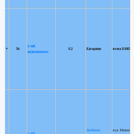
2-ий
+
36
0.2
Кагарлик
вежа КФКРР
мультиплекс
Дибинці
вул. Мілкий
1-ий