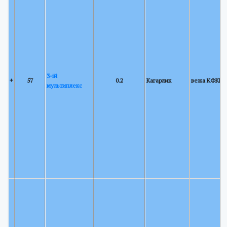
3-ій
+
57
0.2
Кагарлик
вежа КФКРР
мультиплекс