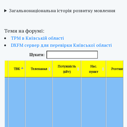
Загальнонаціональна історія розвитку мовлення
Теми на форумі:
ТРМ в Київській області
DXFM сервер для перевірки Київської області
Шукати:
Потужність
Нас.
ТВК
Телеканал
Розташув
(кВт)
пункт